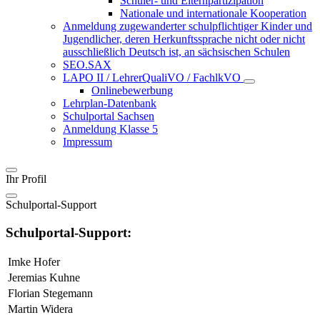
Schüler- und Elternpartizipation
Nationale und internationale Kooperation
Anmeldung zugewanderter schulpflichtiger Kinder und
Jugendlicher, deren Herkunftssprache nicht oder nicht
ausschließlich Deutsch ist, an sächsischen Schulen
SEO.SAX
LAPO II / LehrerQualiVO / FachlkVO
Onlinebewerbung
Lehrplan-Datenbank
Schulportal Sachsen
Anmeldung Klasse 5
Impressum
Ihr Profil
Schulportal-Support
Schulportal-Support:
Imke Hofer
Jeremias Kuhne
Florian Stegemann
Martin Widera