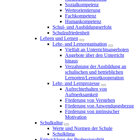
Sozialkompetenz
Werteorientierung
Fachkompetenz
Humankompetenz
Schul- und Ausbildungserfolg
Schulzufriedenheit
Lehren und Lernen
Lehr- und Lernorganisation
Vielfalt an Unterrichtsangeboten
Angebote über den Unterricht
hinaus
Verzahnung der Ausbildung an
schulischen und betrieblichen
Lernorten/Lernortkooperation
Lehr- und Lernprozesse
Aufrechterhalten von
Aufmerksamkeit
Förderung von Verstehen
Förderung von Anwendungsbezug
Förderung von intrinsischer
Motivation
Schulkultur
Werte und Normen der Schule
Schulklima
Entwicklung der Professionalität