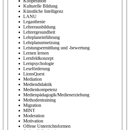
Kooperation
Kulturelle Bildung
Künstliche Intelligenz
LANU
Legasthenie
Lehrerausbildung
Lehrergesundheit
Lehrplaneinführung
Lehrplanumsetzung
Leistungsermittlung und -bewertung
Lernen lernen
Lernfeldkonzept
Lernpsychologie
Leseförderung
LionsQuest
Mediation
Mediendidaktik
Medienkompetenz
Medienpädagogik/Medienerziehung
Methodentraining
Migration
MINT
Moderation
Motivation
Offene Unterrichtsformen