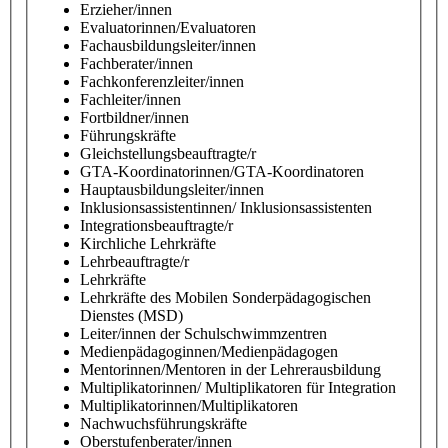
Erzieher/innen
Evaluatorinnen/Evaluatoren
Fachausbildungsleiter/innen
Fachberater/innen
Fachkonferenzleiter/innen
Fachleiter/innen
Fortbildner/innen
Führungskräfte
Gleichstellungsbeauftragte/r
GTA-Koordinatorinnen/GTA-Koordinatoren
Hauptausbildungsleiter/innen
Inklusionsassistentinnen/ Inklusionsassistenten
Integrationsbeauftragte/r
Kirchliche Lehrkräfte
Lehrbeauftragte/r
Lehrkräfte
Lehrkräfte des Mobilen Sonderpädagogischen
Dienstes (MSD)
Leiter/innen der Schulschwimmzentren
Medienpädagoginnen/Medienpädagogen
Mentorinnen/Mentoren in der Lehrerausbildung
Multiplikatorinnen/ Multiplikatoren für Integration
Multiplikatorinnen/Multiplikatoren
Nachwuchsführungskräfte
Oberstufenberater/innen