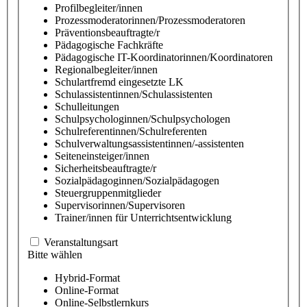
Profilbegleiter/innen
Prozessmoderatorinnen/Prozessmoderatoren
Präventionsbeauftragte/r
Pädagogische Fachkräfte
Pädagogische IT-Koordinatorinnen/Koordinatoren
Regionalbegleiter/innen
Schulartfremd eingesetzte LK
Schulassistentinnen/Schulassistenten
Schulleitungen
Schulpsychologinnen/Schulpsychologen
Schulreferentinnen/Schulreferenten
Schulverwaltungsassistentinnen/-assistenten
Seiteneinsteiger/innen
Sicherheitsbeauftragte/r
Sozialpädagoginnen/Sozialpädagogen
Steuergruppenmitglieder
Supervisorinnen/Supervisoren
Trainer/innen für Unterrichtsentwicklung
Veranstaltungsart
Bitte wählen
Hybrid-Format
Online-Format
Online-Selbstlernkurs