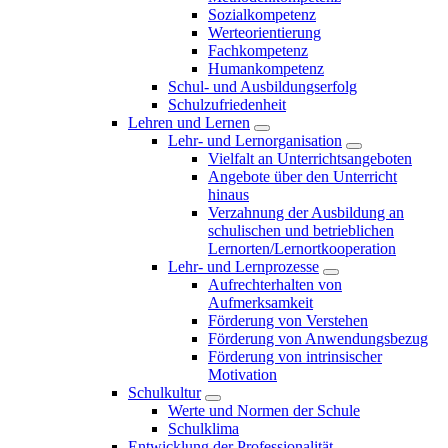
Sozialkompetenz
Werteorientierung
Fachkompetenz
Humankompetenz
Schul- und Ausbildungserfolg
Schulzufriedenheit
Lehren und Lernen
Lehr- und Lernorganisation
Vielfalt an Unterrichtsangeboten
Angebote über den Unterricht
hinaus
Verzahnung der Ausbildung an
schulischen und betrieblichen
Lernorten/Lernortkooperation
Lehr- und Lernprozesse
Aufrechterhalten von
Aufmerksamkeit
Förderung von Verstehen
Förderung von Anwendungsbezug
Förderung von intrinsischer
Motivation
Schulkultur
Werte und Normen der Schule
Schulklima
Entwicklung der Professionalität