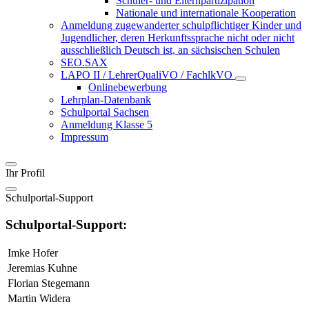
Schüler- und Elternpartizipation
Nationale und internationale Kooperation
Anmeldung zugewanderter schulpflichtiger Kinder und
Jugendlicher, deren Herkunftssprache nicht oder nicht
ausschließlich Deutsch ist, an sächsischen Schulen
SEO.SAX
LAPO II / LehrerQualiVO / FachlkVO
Onlinebewerbung
Lehrplan-Datenbank
Schulportal Sachsen
Anmeldung Klasse 5
Impressum
Ihr Profil
Schulportal-Support
Schulportal-Support:
Imke Hofer
Jeremias Kuhne
Florian Stegemann
Martin Widera