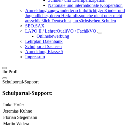
Schüler- und Elternpartizipation
Nationale und internationale Kooperation
Anmeldung zugewanderter schulpflichtiger Kinder und
Jugendlicher, deren Herkunftssprache nicht oder nicht
ausschließlich Deutsch ist, an sächsischen Schulen
SEO.SAX
LAPO II / LehrerQualiVO / FachlkVO
Onlinebewerbung
Lehrplan-Datenbank
Schulportal Sachsen
Anmeldung Klasse 5
Impressum
Ihr Profil
Schulportal-Support
Schulportal-Support:
Imke Hofer
Jeremias Kuhne
Florian Stegemann
Martin Widera