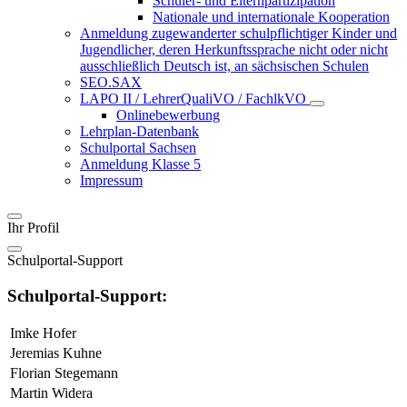
Schüler- und Elternpartizipation
Nationale und internationale Kooperation
Anmeldung zugewanderter schulpflichtiger Kinder und
Jugendlicher, deren Herkunftssprache nicht oder nicht
ausschließlich Deutsch ist, an sächsischen Schulen
SEO.SAX
LAPO II / LehrerQualiVO / FachlkVO
Onlinebewerbung
Lehrplan-Datenbank
Schulportal Sachsen
Anmeldung Klasse 5
Impressum
Ihr Profil
Schulportal-Support
Schulportal-Support:
Imke Hofer
Jeremias Kuhne
Florian Stegemann
Martin Widera