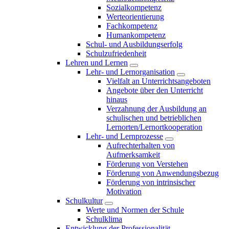
Sozialkompetenz
Werteorientierung
Fachkompetenz
Humankompetenz
Schul- und Ausbildungserfolg
Schulzufriedenheit
Lehren und Lernen
Lehr- und Lernorganisation
Vielfalt an Unterrichtsangeboten
Angebote über den Unterricht
hinaus
Verzahnung der Ausbildung an
schulischen und betrieblichen
Lernorten/Lernortkooperation
Lehr- und Lernprozesse
Aufrechterhalten von
Aufmerksamkeit
Förderung von Verstehen
Förderung von Anwendungsbezug
Förderung von intrinsischer
Motivation
Schulkultur
Werte und Normen der Schule
Schulklima
Entwicklung der Professionalität