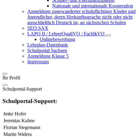
Schüler- und Elternpartizipation
Nationale und internationale Kooperation
Anmeldung zugewanderter schulpflichtiger Kinder und
Jugendlicher, deren Herkunftssprache nicht oder nicht
ausschließlich Deutsch ist, an sächsischen Schulen
SEO.SAX
LAPO II / LehrerQualiVO / FachlkVO
Onlinebewerbung
Lehrplan-Datenbank
Schulportal Sachsen
Anmeldung Klasse 5
Impressum
Ihr Profil
Schulportal-Support
Schulportal-Support:
Imke Hofer
Jeremias Kuhne
Florian Stegemann
Martin Widera