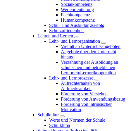
Sozialkompetenz
Werteorientierung
Fachkompetenz
Humankompetenz
Schul- und Ausbildungserfolg
Schulzufriedenheit
Lehren und Lernen
Lehr- und Lernorganisation
Vielfalt an Unterrichtsangeboten
Angebote über den Unterricht
hinaus
Verzahnung der Ausbildung an
schulischen und betrieblichen
Lernorten/Lernortkooperation
Lehr- und Lernprozesse
Aufrechterhalten von
Aufmerksamkeit
Förderung von Verstehen
Förderung von Anwendungsbezug
Förderung von intrinsischer
Motivation
Schulkultur
Werte und Normen der Schule
Schulklima
Entwicklung der Professionalität