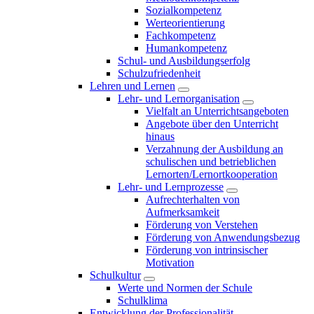
Sozialkompetenz
Werteorientierung
Fachkompetenz
Humankompetenz
Schul- und Ausbildungserfolg
Schulzufriedenheit
Lehren und Lernen
Lehr- und Lernorganisation
Vielfalt an Unterrichtsangeboten
Angebote über den Unterricht
hinaus
Verzahnung der Ausbildung an
schulischen und betrieblichen
Lernorten/Lernortkooperation
Lehr- und Lernprozesse
Aufrechterhalten von
Aufmerksamkeit
Förderung von Verstehen
Förderung von Anwendungsbezug
Förderung von intrinsischer
Motivation
Schulkultur
Werte und Normen der Schule
Schulklima
Entwicklung der Professionalität