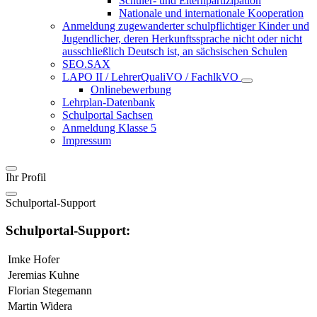
Schüler- und Elternpartizipation
Nationale und internationale Kooperation
Anmeldung zugewanderter schulpflichtiger Kinder und
Jugendlicher, deren Herkunftssprache nicht oder nicht
ausschließlich Deutsch ist, an sächsischen Schulen
SEO.SAX
LAPO II / LehrerQualiVO / FachlkVO
Onlinebewerbung
Lehrplan-Datenbank
Schulportal Sachsen
Anmeldung Klasse 5
Impressum
Ihr Profil
Schulportal-Support
Schulportal-Support:
Imke Hofer
Jeremias Kuhne
Florian Stegemann
Martin Widera