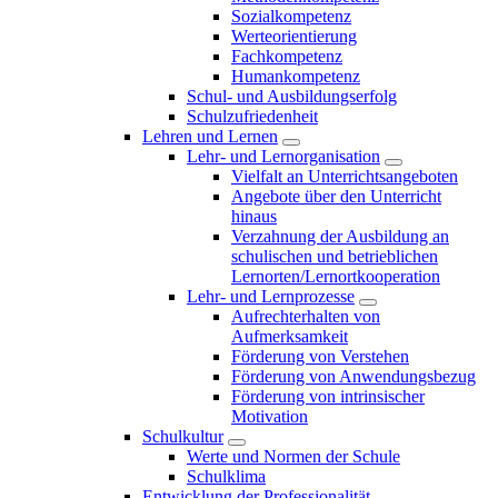
Sozialkompetenz
Werteorientierung
Fachkompetenz
Humankompetenz
Schul- und Ausbildungserfolg
Schulzufriedenheit
Lehren und Lernen
Lehr- und Lernorganisation
Vielfalt an Unterrichtsangeboten
Angebote über den Unterricht
hinaus
Verzahnung der Ausbildung an
schulischen und betrieblichen
Lernorten/Lernortkooperation
Lehr- und Lernprozesse
Aufrechterhalten von
Aufmerksamkeit
Förderung von Verstehen
Förderung von Anwendungsbezug
Förderung von intrinsischer
Motivation
Schulkultur
Werte und Normen der Schule
Schulklima
Entwicklung der Professionalität