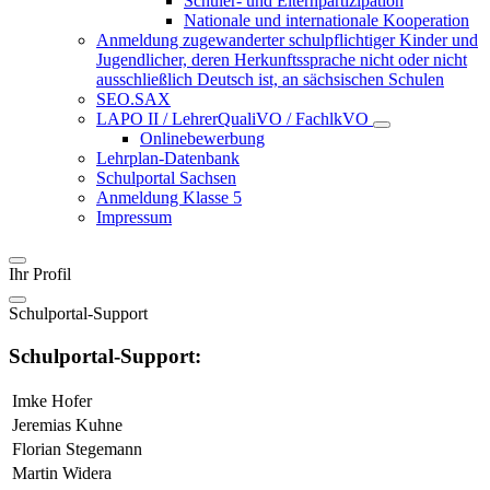
Schüler- und Elternpartizipation
Nationale und internationale Kooperation
Anmeldung zugewanderter schulpflichtiger Kinder und
Jugendlicher, deren Herkunftssprache nicht oder nicht
ausschließlich Deutsch ist, an sächsischen Schulen
SEO.SAX
LAPO II / LehrerQualiVO / FachlkVO
Onlinebewerbung
Lehrplan-Datenbank
Schulportal Sachsen
Anmeldung Klasse 5
Impressum
Ihr Profil
Schulportal-Support
Schulportal-Support:
Imke Hofer
Jeremias Kuhne
Florian Stegemann
Martin Widera