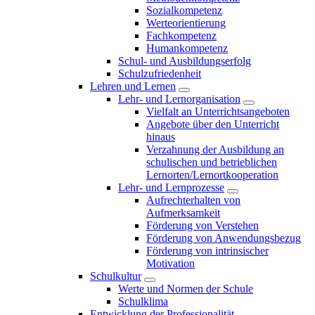
Sozialkompetenz
Werteorientierung
Fachkompetenz
Humankompetenz
Schul- und Ausbildungserfolg
Schulzufriedenheit
Lehren und Lernen
Lehr- und Lernorganisation
Vielfalt an Unterrichtsangeboten
Angebote über den Unterricht
hinaus
Verzahnung der Ausbildung an
schulischen und betrieblichen
Lernorten/Lernortkooperation
Lehr- und Lernprozesse
Aufrechterhalten von
Aufmerksamkeit
Förderung von Verstehen
Förderung von Anwendungsbezug
Förderung von intrinsischer
Motivation
Schulkultur
Werte und Normen der Schule
Schulklima
Entwicklung der Professionalität