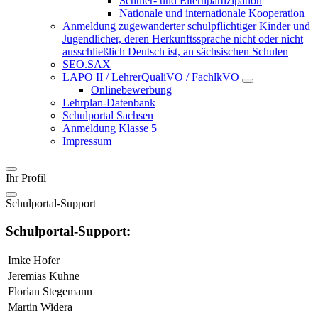
Schüler- und Elternpartizipation
Nationale und internationale Kooperation
Anmeldung zugewanderter schulpflichtiger Kinder und
Jugendlicher, deren Herkunftssprache nicht oder nicht
ausschließlich Deutsch ist, an sächsischen Schulen
SEO.SAX
LAPO II / LehrerQualiVO / FachlkVO
Onlinebewerbung
Lehrplan-Datenbank
Schulportal Sachsen
Anmeldung Klasse 5
Impressum
Ihr Profil
Schulportal-Support
Schulportal-Support:
Imke Hofer
Jeremias Kuhne
Florian Stegemann
Martin Widera