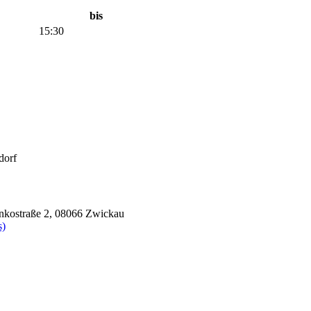
bis
15:30
dorf
nkostraße 2, 08066 Zwickau
s)