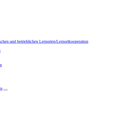
chen und betrieblichen Lernorten/Lernortkooperation
t
on
um