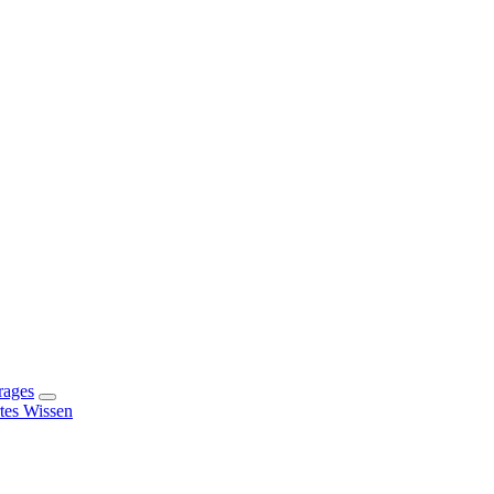
rages
rtes Wissen