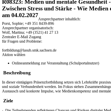
R08323: Medien und mentale Gesundheit - 
Zwischen Stress und Stärke - Wie Medien 
am 04.02.2027
Ansprechpartner inhaltlich:
Porst, Sophie; +49 351 8439-896
Ansprechpartner organisatorisch:
Wolf, Martina; +49 (3521) 41 27 13
Zentraler E-Mail Zugang
für Fragen und Probleme:
fortbildung@lasub.smk.sachsen.de
Aktion wählen
Onlineanmeldung zur Veranstaltung (Schulportalnutzer)
Beschreibung
In dieser eintägigen Präsenzfortbildung setzen sich Lehrkräfte prax
und soziale Verbundenheit werden. Im Fokus stehen Zusammenhänge z
Austausch und konkrete Impulse, wie Medienkompetenz und mentale
Ziele
·
Die Teilnehmenden reflektieren Chancen und Risiken digitaler Medi