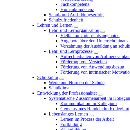
Fachkompetenz
Humankompetenz
Schul- und Ausbildungserfolg
Schulzufriedenheit
Lehren und Lernen
Lehr- und Lernorganisation
Vielfalt an Unterrichtsangeboten
Angebote über den Unterricht hinaus
Verzahnung der Ausbildung an schulis
Lehr- und Lernprozesse
Aufrechterhalten von Aufmerksamkei
Förderung von Verstehen
Förderung von Anwendungsbezug
Förderung von intrinsischer Motivati
Schulkultur
Werte und Normen der Schule
Schulklima
Entwicklung der Professionalität
Systematische Zusammenarbeit im Kollegi
Kommunikation im Kollegium
Gemeinsames Handeln im Kollegium
Lebenslanges Lernen
Lernen im Prozess der Arbeit
Fortbildung
Weiterbildung