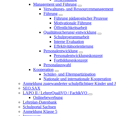
Management und Führung
Verwaltungs- und Ressourcenmanagement
Führung
Führung pädagogischer Prozesse
Motivationale Führung
Öffentlichkeitsarbeit
Qualitätssicherung/-entwicklung
Schulprogrammarbeit
Interne Evaluation
Effektivitätsorientierung
Personalentwicklung
Personalentwicklungskonzept
Fortbildungskonzept
Personalauswahl
Kooperation
Schüler- und Elternpartizipation
Nationale und internationale Kooperation
Anmeldung zugewanderter schulpflichtiger Kinder und Jug
SEO.SAX
LAPO II / LehrerQualiVO / FachlkVO
Onlinebewerbung
Lehrplan-Datenbank
Schulportal Sachsen
Anmeldung Klasse 5