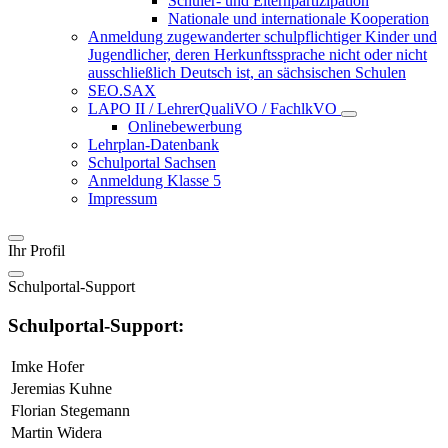
Schüler- und Elternpartizipation
Nationale und internationale Kooperation
Anmeldung zugewanderter schulpflichtiger Kinder und
Jugendlicher, deren Herkunftssprache nicht oder nicht
ausschließlich Deutsch ist, an sächsischen Schulen
SEO.SAX
LAPO II / LehrerQualiVO / FachlkVO
Onlinebewerbung
Lehrplan-Datenbank
Schulportal Sachsen
Anmeldung Klasse 5
Impressum
Ihr Profil
Schulportal-Support
Schulportal-Support:
Imke Hofer
Jeremias Kuhne
Florian Stegemann
Martin Widera