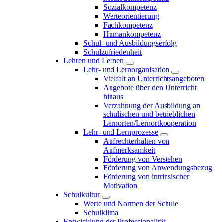
Sozialkompetenz
Werteorientierung
Fachkompetenz
Humankompetenz
Schul- und Ausbildungserfolg
Schulzufriedenheit
Lehren und Lernen
Lehr- und Lernorganisation
Vielfalt an Unterrichtsangeboten
Angebote über den Unterricht
hinaus
Verzahnung der Ausbildung an
schulischen und betrieblichen
Lernorten/Lernortkooperation
Lehr- und Lernprozesse
Aufrechterhalten von
Aufmerksamkeit
Förderung von Verstehen
Förderung von Anwendungsbezug
Förderung von intrinsischer
Motivation
Schulkultur
Werte und Normen der Schule
Schulklima
Entwicklung der Professionalität