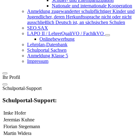
Schüler- und Elternpartizipation
Nationale und internationale Kooperation
Anmeldung zugewanderter schulpflichtiger Kinder und
Jugendlicher, deren Herkunftssprache nicht oder nicht
ausschließlich Deutsch ist, an sächsischen Schulen
SEO.SAX
LAPO II / LehrerQualiVO / FachlkVO
Onlinebewerbung
Lehrplan-Datenbank
Schulportal Sachsen
Anmeldung Klasse 5
Impressum
Ihr Profil
Schulportal-Support
Schulportal-Support:
Imke Hofer
Jeremias Kuhne
Florian Stegemann
Martin Widera