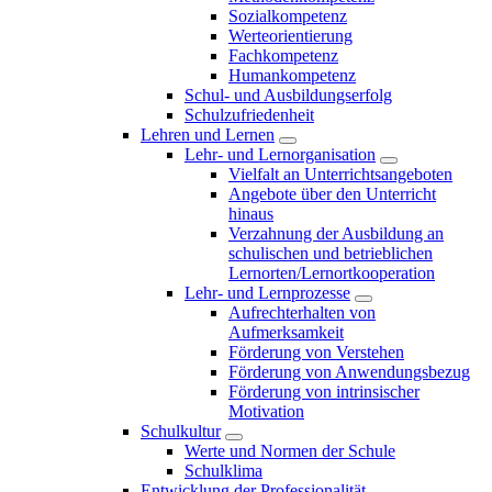
Sozialkompetenz
Werteorientierung
Fachkompetenz
Humankompetenz
Schul- und Ausbildungserfolg
Schulzufriedenheit
Lehren und Lernen
Lehr- und Lernorganisation
Vielfalt an Unterrichtsangeboten
Angebote über den Unterricht
hinaus
Verzahnung der Ausbildung an
schulischen und betrieblichen
Lernorten/Lernortkooperation
Lehr- und Lernprozesse
Aufrechterhalten von
Aufmerksamkeit
Förderung von Verstehen
Förderung von Anwendungsbezug
Förderung von intrinsischer
Motivation
Schulkultur
Werte und Normen der Schule
Schulklima
Entwicklung der Professionalität