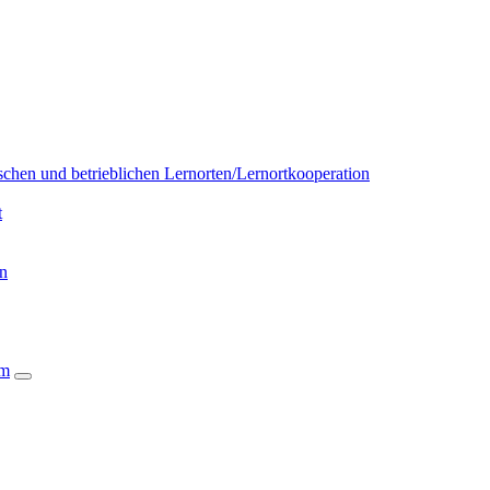
chen und betrieblichen Lernorten/Lernortkooperation
t
on
um