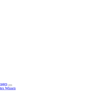
rages
rtes Wissen