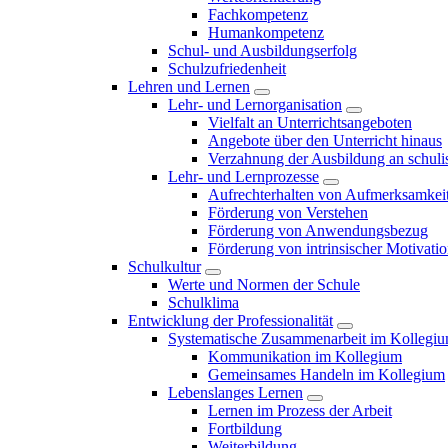
Fachkompetenz
Humankompetenz
Schul- und Ausbildungserfolg
Schulzufriedenheit
Lehren und Lernen
Lehr- und Lernorganisation
Vielfalt an Unterrichtsangeboten
Angebote über den Unterricht hinaus
Verzahnung der Ausbildung an schulis
Lehr- und Lernprozesse
Aufrechterhalten von Aufmerksamkei
Förderung von Verstehen
Förderung von Anwendungsbezug
Förderung von intrinsischer Motivati
Schulkultur
Werte und Normen der Schule
Schulklima
Entwicklung der Professionalität
Systematische Zusammenarbeit im Kollegi
Kommunikation im Kollegium
Gemeinsames Handeln im Kollegium
Lebenslanges Lernen
Lernen im Prozess der Arbeit
Fortbildung
Weiterbildung