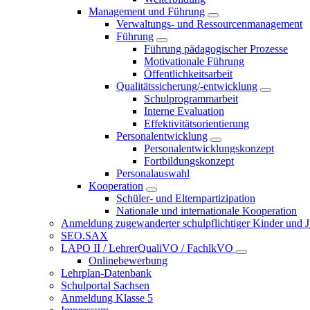
Management und Führung
Verwaltungs- und Ressourcenmanagement
Führung
Führung pädagogischer Prozesse
Motivationale Führung
Öffentlichkeitsarbeit
Qualitätssicherung/-entwicklung
Schulprogrammarbeit
Interne Evaluation
Effektivitätsorientierung
Personalentwicklung
Personalentwicklungskonzept
Fortbildungskonzept
Personalauswahl
Kooperation
Schüler- und Elternpartizipation
Nationale und internationale Kooperation
Anmeldung zugewanderter schulpflichtiger Kinder und Jug
SEO.SAX
LAPO II / LehrerQualiVO / FachlkVO
Onlinebewerbung
Lehrplan-Datenbank
Schulportal Sachsen
Anmeldung Klasse 5