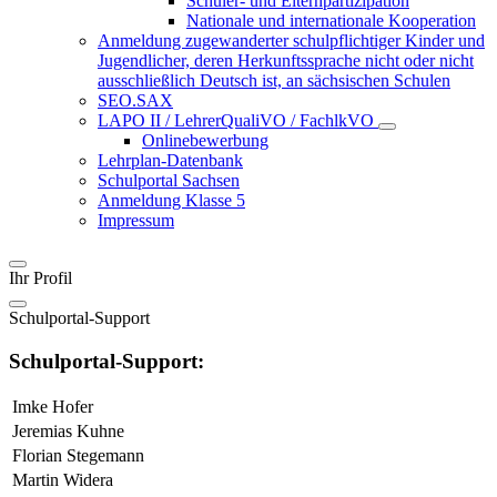
Schüler- und Elternpartizipation
Nationale und internationale Kooperation
Anmeldung zugewanderter schulpflichtiger Kinder und
Jugendlicher, deren Herkunftssprache nicht oder nicht
ausschließlich Deutsch ist, an sächsischen Schulen
SEO.SAX
LAPO II / LehrerQualiVO / FachlkVO
Onlinebewerbung
Lehrplan-Datenbank
Schulportal Sachsen
Anmeldung Klasse 5
Impressum
Ihr Profil
Schulportal-Support
Schulportal-Support:
Imke Hofer
Jeremias Kuhne
Florian Stegemann
Martin Widera