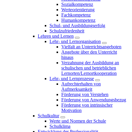
Sozialkompetenz
Werteorientierung
Fachkompetenz
Humankompetenz
Schul- und Ausbildungserfolg
Schulzufriedenheit
Lehren und Lernen
Lehr- und Lernorganisation
Vielfalt an Unterrichtsangeboten
Angebote über den Unterricht
hinaus
Verzahnung der Ausbildung an
schulischen und betrieblichen
Lernorten/Lernortkooperation
Lehr- und Lernprozesse
Aufrechterhalten von
Aufmerksamkeit
Förderung von Verstehen
Förderung von Anwendungsbezug
Förderung von intrinsischer
Motivation
Schulkultur
Werte und Normen der Schule
Schulklima
Entwicklung der Professionalität