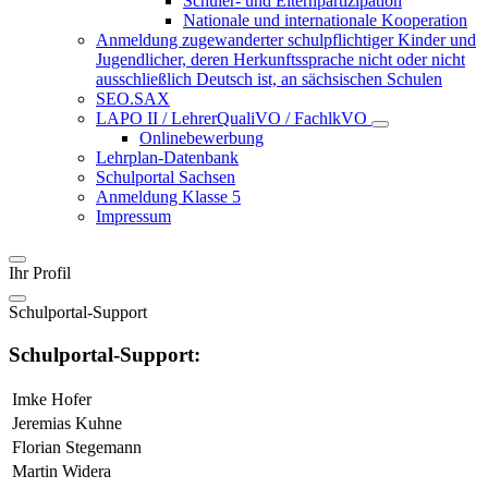
Schüler- und Elternpartizipation
Nationale und internationale Kooperation
Anmeldung zugewanderter schulpflichtiger Kinder und
Jugendlicher, deren Herkunftssprache nicht oder nicht
ausschließlich Deutsch ist, an sächsischen Schulen
SEO.SAX
LAPO II / LehrerQualiVO / FachlkVO
Onlinebewerbung
Lehrplan-Datenbank
Schulportal Sachsen
Anmeldung Klasse 5
Impressum
Ihr Profil
Schulportal-Support
Schulportal-Support:
Imke Hofer
Jeremias Kuhne
Florian Stegemann
Martin Widera