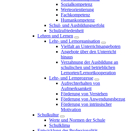
Sozialkompetenz
Werteorientierung
Fachkompetenz
Humankompetenz
Schul- und Ausbildungserfolg
Schulzufriedenheit
Lehren und Lernen
Lehr- und Lernorganisation
Vielfalt an Unterrichtsangeboten
Angebote über den Unterricht
hinaus
Verzahnung der Ausbildung an
schulischen und betrieblichen
Lernorten/Lernortkooperation
Lehr- und Lernprozesse
Aufrechterhalten von
Aufmerksamkeit
Förderung von Verstehen
Förderung von Anwendungsbezug
Förderung von intrinsischer
Motivation
Schulkultur
Werte und Normen der Schule
Schulklima
Entwicklung der Professionalität