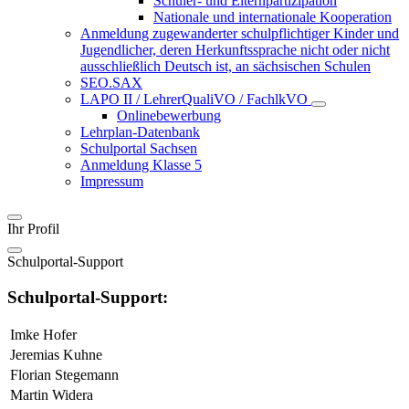
Schüler- und Elternpartizipation
Nationale und internationale Kooperation
Anmeldung zugewanderter schulpflichtiger Kinder und
Jugendlicher, deren Herkunftssprache nicht oder nicht
ausschließlich Deutsch ist, an sächsischen Schulen
SEO.SAX
LAPO II / LehrerQualiVO / FachlkVO
Onlinebewerbung
Lehrplan-Datenbank
Schulportal Sachsen
Anmeldung Klasse 5
Impressum
Ihr Profil
Schulportal-Support
Schulportal-Support:
Imke Hofer
Jeremias Kuhne
Florian Stegemann
Martin Widera