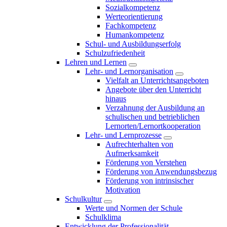
Sozialkompetenz
Werteorientierung
Fachkompetenz
Humankompetenz
Schul- und Ausbildungserfolg
Schulzufriedenheit
Lehren und Lernen
Lehr- und Lernorganisation
Vielfalt an Unterrichtsangeboten
Angebote über den Unterricht
hinaus
Verzahnung der Ausbildung an
schulischen und betrieblichen
Lernorten/Lernortkooperation
Lehr- und Lernprozesse
Aufrechterhalten von
Aufmerksamkeit
Förderung von Verstehen
Förderung von Anwendungsbezug
Förderung von intrinsischer
Motivation
Schulkultur
Werte und Normen der Schule
Schulklima
Entwicklung der Professionalität