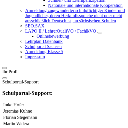
Schüler- und Elternpartizipation
Nationale und internationale Kooperation
Anmeldung zugewanderter schulpflichtiger Kinder und
Jugendlicher, deren Herkunftssprache nicht oder nicht
ausschließlich Deutsch ist, an sächsischen Schulen
SEO.SAX
LAPO II / LehrerQualiVO / FachlkVO
Onlinebewerbung
Lehrplan-Datenbank
Schulportal Sachsen
Anmeldung Klasse 5
Impressum
Ihr Profil
Schulportal-Support
Schulportal-Support:
Imke Hofer
Jeremias Kuhne
Florian Stegemann
Martin Widera