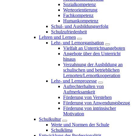
Sozialkompetenz
Werteorientierung
Fachkompetenz
Humankompetenz
Schul- und Ausbildungserfolg
Schulzufriedenheit
Lehren und Lernen
Lehr- und Lernorganisation
Vielfalt an Unterrichtsangeboten
Angebote über den Unterricht
hinaus
Verzahnung der Ausbildung an
schulischen und betrieblichen
Lernorten/Lernortkooperation
Lehr- und Lernprozesse
Aufrechterhalten von
Aufmerksamkeit
Förderung von Verstehen
Förderung von Anwendungsbezug
Förderung von intrinsischer
Motivation
Schulkultur
Werte und Normen der Schule
Schulklima
Entwicklung der Professionalität