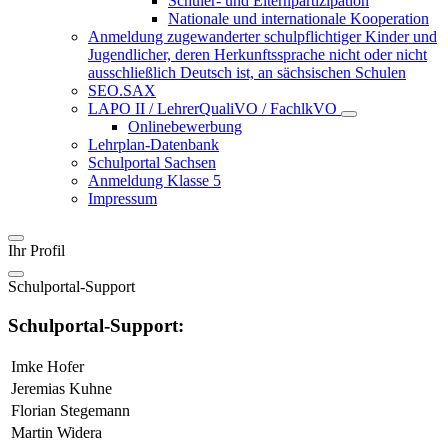
Schüler- und Elternpartizipation
Nationale und internationale Kooperation
Anmeldung zugewanderter schulpflichtiger Kinder und
Jugendlicher, deren Herkunftssprache nicht oder nicht
ausschließlich Deutsch ist, an sächsischen Schulen
SEO.SAX
LAPO II / LehrerQualiVO / FachlkVO
Onlinebewerbung
Lehrplan-Datenbank
Schulportal Sachsen
Anmeldung Klasse 5
Impressum
Ihr Profil
Schulportal-Support
Schulportal-Support:
Imke Hofer
Jeremias Kuhne
Florian Stegemann
Martin Widera