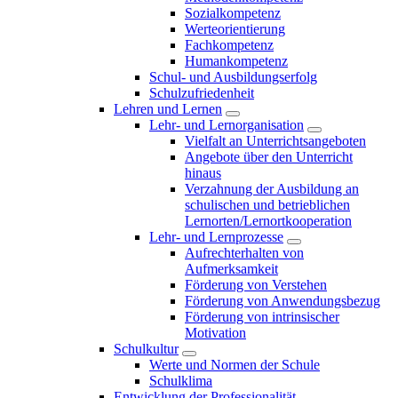
Sozialkompetenz
Werteorientierung
Fachkompetenz
Humankompetenz
Schul- und Ausbildungserfolg
Schulzufriedenheit
Lehren und Lernen
Lehr- und Lernorganisation
Vielfalt an Unterrichtsangeboten
Angebote über den Unterricht
hinaus
Verzahnung der Ausbildung an
schulischen und betrieblichen
Lernorten/Lernortkooperation
Lehr- und Lernprozesse
Aufrechterhalten von
Aufmerksamkeit
Förderung von Verstehen
Förderung von Anwendungsbezug
Förderung von intrinsischer
Motivation
Schulkultur
Werte und Normen der Schule
Schulklima
Entwicklung der Professionalität