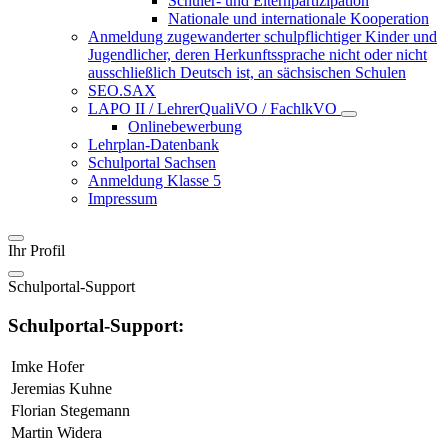
Schüler- und Elternpartizipation
Nationale und internationale Kooperation
Anmeldung zugewanderter schulpflichtiger Kinder und
Jugendlicher, deren Herkunftssprache nicht oder nicht
ausschließlich Deutsch ist, an sächsischen Schulen
SEO.SAX
LAPO II / LehrerQualiVO / FachlkVO
Onlinebewerbung
Lehrplan-Datenbank
Schulportal Sachsen
Anmeldung Klasse 5
Impressum
Ihr Profil
Schulportal-Support
Schulportal-Support:
Imke Hofer
Jeremias Kuhne
Florian Stegemann
Martin Widera