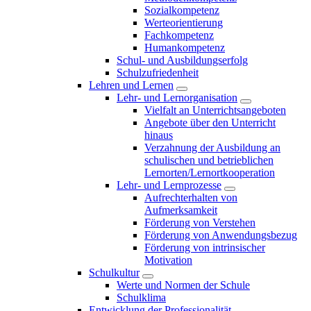
Sozialkompetenz
Werteorientierung
Fachkompetenz
Humankompetenz
Schul- und Ausbildungserfolg
Schulzufriedenheit
Lehren und Lernen
Lehr- und Lernorganisation
Vielfalt an Unterrichtsangeboten
Angebote über den Unterricht
hinaus
Verzahnung der Ausbildung an
schulischen und betrieblichen
Lernorten/Lernortkooperation
Lehr- und Lernprozesse
Aufrechterhalten von
Aufmerksamkeit
Förderung von Verstehen
Förderung von Anwendungsbezug
Förderung von intrinsischer
Motivation
Schulkultur
Werte und Normen der Schule
Schulklima
Entwicklung der Professionalität