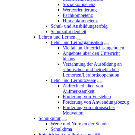
Sozialkompetenz
Werteorientierung
Fachkompetenz
Humankompetenz
Schul- und Ausbildungserfolg
Schulzufriedenheit
Lehren und Lernen
Lehr- und Lernorganisation
Vielfalt an Unterrichtsangeboten
Angebote über den Unterricht
hinaus
Verzahnung der Ausbildung an
schulischen und betrieblichen
Lernorten/Lernortkooperation
Lehr- und Lernprozesse
Aufrechterhalten von
Aufmerksamkeit
Förderung von Verstehen
Förderung von Anwendungsbezug
Förderung von intrinsischer
Motivation
Schulkultur
Werte und Normen der Schule
Schulklima
Entwicklung der Professionalität