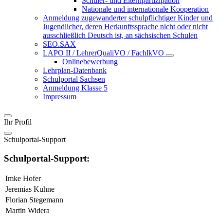
Schüler- und Elternpartizipation
Nationale und internationale Kooperation
Anmeldung zugewanderter schulpflichtiger Kinder und
Jugendlicher, deren Herkunftssprache nicht oder nicht
ausschließlich Deutsch ist, an sächsischen Schulen
SEO.SAX
LAPO II / LehrerQualiVO / FachlkVO
Onlinebewerbung
Lehrplan-Datenbank
Schulportal Sachsen
Anmeldung Klasse 5
Impressum
Ihr Profil
Schulportal-Support
Schulportal-Support:
Imke Hofer
Jeremias Kuhne
Florian Stegemann
Martin Widera