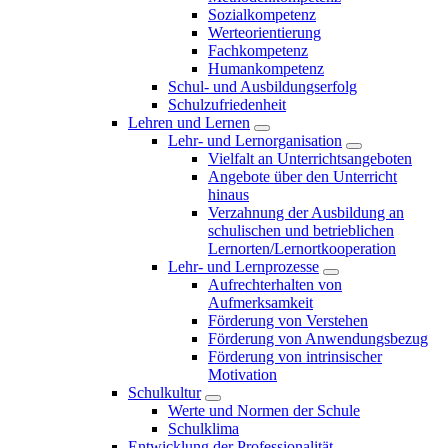
Sozialkompetenz
Werteorientierung
Fachkompetenz
Humankompetenz
Schul- und Ausbildungserfolg
Schulzufriedenheit
Lehren und Lernen
Lehr- und Lernorganisation
Vielfalt an Unterrichtsangeboten
Angebote über den Unterricht
hinaus
Verzahnung der Ausbildung an
schulischen und betrieblichen
Lernorten/Lernortkooperation
Lehr- und Lernprozesse
Aufrechterhalten von
Aufmerksamkeit
Förderung von Verstehen
Förderung von Anwendungsbezug
Förderung von intrinsischer
Motivation
Schulkultur
Werte und Normen der Schule
Schulklima
Entwicklung der Professionalität