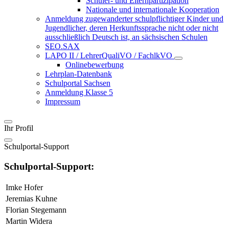
Schüler- und Elternpartizipation
Nationale und internationale Kooperation
Anmeldung zugewanderter schulpflichtiger Kinder und
Jugendlicher, deren Herkunftssprache nicht oder nicht
ausschließlich Deutsch ist, an sächsischen Schulen
SEO.SAX
LAPO II / LehrerQualiVO / FachlkVO
Onlinebewerbung
Lehrplan-Datenbank
Schulportal Sachsen
Anmeldung Klasse 5
Impressum
Ihr Profil
Schulportal-Support
Schulportal-Support:
Imke Hofer
Jeremias Kuhne
Florian Stegemann
Martin Widera