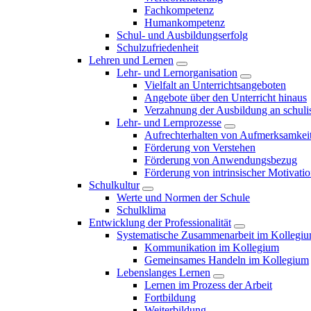
Fachkompetenz
Humankompetenz
Schul- und Ausbildungserfolg
Schulzufriedenheit
Lehren und Lernen
Lehr- und Lernorganisation
Vielfalt an Unterrichtsangeboten
Angebote über den Unterricht hinaus
Verzahnung der Ausbildung an schulis
Lehr- und Lernprozesse
Aufrechterhalten von Aufmerksamkei
Förderung von Verstehen
Förderung von Anwendungsbezug
Förderung von intrinsischer Motivati
Schulkultur
Werte und Normen der Schule
Schulklima
Entwicklung der Professionalität
Systematische Zusammenarbeit im Kollegi
Kommunikation im Kollegium
Gemeinsames Handeln im Kollegium
Lebenslanges Lernen
Lernen im Prozess der Arbeit
Fortbildung
Weiterbildung