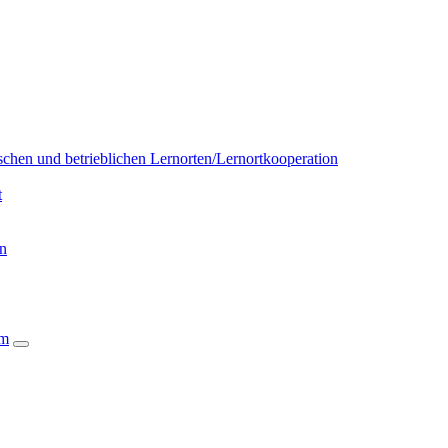
chen und betrieblichen Lernorten/Lernortkooperation
t
on
um