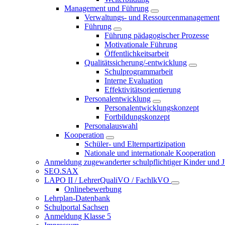
Management und Führung
Verwaltungs- und Ressourcenmanagement
Führung
Führung pädagogischer Prozesse
Motivationale Führung
Öffentlichkeitsarbeit
Qualitätssicherung/-entwicklung
Schulprogrammarbeit
Interne Evaluation
Effektivitätsorientierung
Personalentwicklung
Personalentwicklungskonzept
Fortbildungskonzept
Personalauswahl
Kooperation
Schüler- und Elternpartizipation
Nationale und internationale Kooperation
Anmeldung zugewanderter schulpflichtiger Kinder und Jug
SEO.SAX
LAPO II / LehrerQualiVO / FachlkVO
Onlinebewerbung
Lehrplan-Datenbank
Schulportal Sachsen
Anmeldung Klasse 5