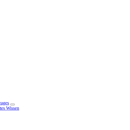
rages
rtes Wissen