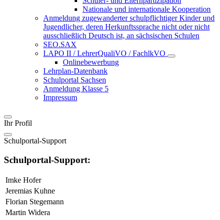
Schüler- und Elternpartizipation
Nationale und internationale Kooperation
Anmeldung zugewanderter schulpflichtiger Kinder und
Jugendlicher, deren Herkunftssprache nicht oder nicht
ausschließlich Deutsch ist, an sächsischen Schulen
SEO.SAX
LAPO II / LehrerQualiVO / FachlkVO
Onlinebewerbung
Lehrplan-Datenbank
Schulportal Sachsen
Anmeldung Klasse 5
Impressum
Ihr Profil
Schulportal-Support
Schulportal-Support:
Imke Hofer
Jeremias Kuhne
Florian Stegemann
Martin Widera