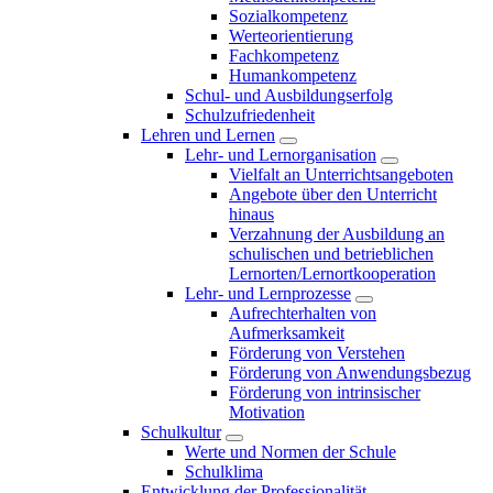
Sozialkompetenz
Werteorientierung
Fachkompetenz
Humankompetenz
Schul- und Ausbildungserfolg
Schulzufriedenheit
Lehren und Lernen
Lehr- und Lernorganisation
Vielfalt an Unterrichtsangeboten
Angebote über den Unterricht
hinaus
Verzahnung der Ausbildung an
schulischen und betrieblichen
Lernorten/Lernortkooperation
Lehr- und Lernprozesse
Aufrechterhalten von
Aufmerksamkeit
Förderung von Verstehen
Förderung von Anwendungsbezug
Förderung von intrinsischer
Motivation
Schulkultur
Werte und Normen der Schule
Schulklima
Entwicklung der Professionalität