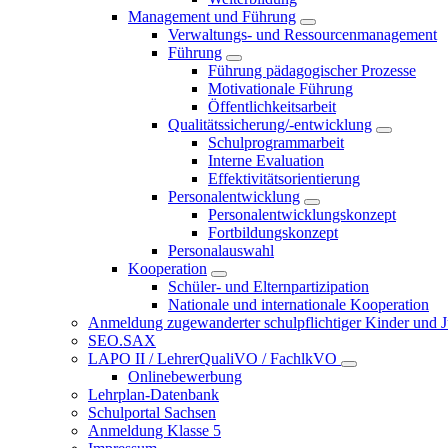
Management und Führung
Verwaltungs- und Ressourcenmanagement
Führung
Führung pädagogischer Prozesse
Motivationale Führung
Öffentlichkeitsarbeit
Qualitätssicherung/-entwicklung
Schulprogrammarbeit
Interne Evaluation
Effektivitätsorientierung
Personalentwicklung
Personalentwicklungskonzept
Fortbildungskonzept
Personalauswahl
Kooperation
Schüler- und Elternpartizipation
Nationale und internationale Kooperation
Anmeldung zugewanderter schulpflichtiger Kinder und Jug
SEO.SAX
LAPO II / LehrerQualiVO / FachlkVO
Onlinebewerbung
Lehrplan-Datenbank
Schulportal Sachsen
Anmeldung Klasse 5