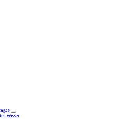
rages
rtes Wissen