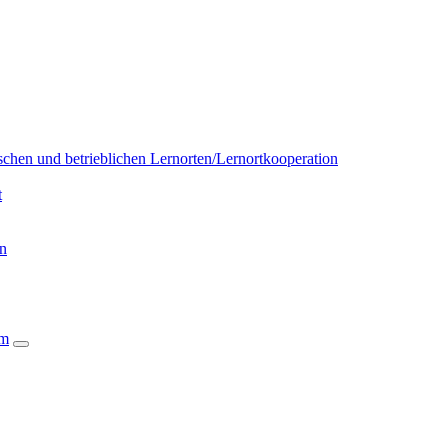
chen und betrieblichen Lernorten/Lernortkooperation
t
on
um