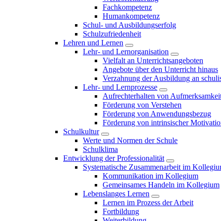
Fachkompetenz
Humankompetenz
Schul- und Ausbildungserfolg
Schulzufriedenheit
Lehren und Lernen
Lehr- und Lernorganisation
Vielfalt an Unterrichtsangeboten
Angebote über den Unterricht hinaus
Verzahnung der Ausbildung an schulis
Lehr- und Lernprozesse
Aufrechterhalten von Aufmerksamkei
Förderung von Verstehen
Förderung von Anwendungsbezug
Förderung von intrinsischer Motivati
Schulkultur
Werte und Normen der Schule
Schulklima
Entwicklung der Professionalität
Systematische Zusammenarbeit im Kollegi
Kommunikation im Kollegium
Gemeinsames Handeln im Kollegium
Lebenslanges Lernen
Lernen im Prozess der Arbeit
Fortbildung
Weiterbildung