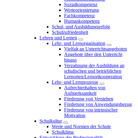
Sozialkompetenz
Werteorientierung
Fachkompetenz
Humankompetenz
Schul- und Ausbildungserfolg
Schulzufriedenheit
Lehren und Lernen
Lehr- und Lernorganisation
Vielfalt an Unterrichtsangeboten
Angebote über den Unterricht
hinaus
Verzahnung der Ausbildung an
schulischen und betrieblichen
Lernorten/Lernortkooperation
Lehr- und Lernprozesse
Aufrechterhalten von
Aufmerksamkeit
Förderung von Verstehen
Förderung von Anwendungsbezug
Förderung von intrinsischer
Motivation
Schulkultur
Werte und Normen der Schule
Schulklima
Entwicklung der Professionalität