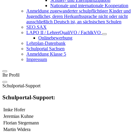
Schüler- und Elternpartizipation
Nationale und internationale Kooperation
Anmeldung zugewanderter schulpflichtiger Kinder und
Jugendlicher, deren Herkunftssprache nicht oder nicht
ausschließlich Deutsch ist, an sächsischen Schulen
SEO.SAX
LAPO II / LehrerQualiVO / FachlkVO
Onlinebewerbung
Lehrplan-Datenbank
Schulportal Sachsen
Anmeldung Klasse 5
Impressum
Ihr Profil
Schulportal-Support
Schulportal-Support:
Imke Hofer
Jeremias Kuhne
Florian Stegemann
Martin Widera