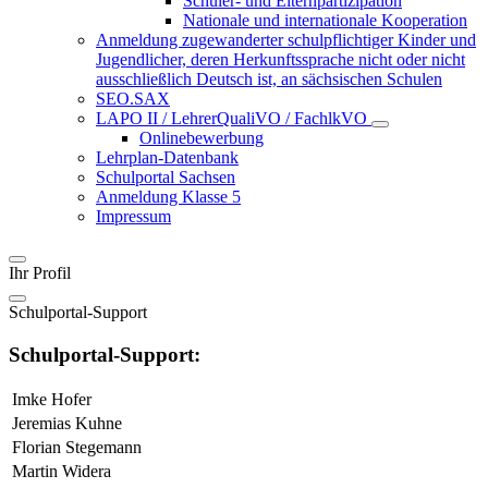
Schüler- und Elternpartizipation
Nationale und internationale Kooperation
Anmeldung zugewanderter schulpflichtiger Kinder und
Jugendlicher, deren Herkunftssprache nicht oder nicht
ausschließlich Deutsch ist, an sächsischen Schulen
SEO.SAX
LAPO II / LehrerQualiVO / FachlkVO
Onlinebewerbung
Lehrplan-Datenbank
Schulportal Sachsen
Anmeldung Klasse 5
Impressum
Ihr Profil
Schulportal-Support
Schulportal-Support:
Imke Hofer
Jeremias Kuhne
Florian Stegemann
Martin Widera