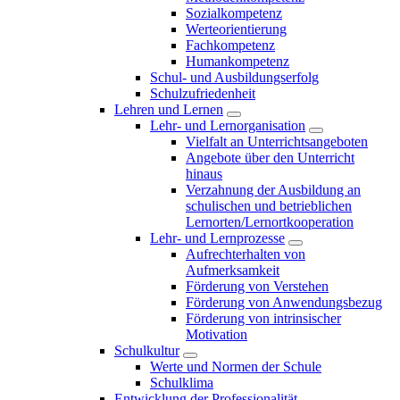
Sozialkompetenz
Werteorientierung
Fachkompetenz
Humankompetenz
Schul- und Ausbildungserfolg
Schulzufriedenheit
Lehren und Lernen
Lehr- und Lernorganisation
Vielfalt an Unterrichtsangeboten
Angebote über den Unterricht
hinaus
Verzahnung der Ausbildung an
schulischen und betrieblichen
Lernorten/Lernortkooperation
Lehr- und Lernprozesse
Aufrechterhalten von
Aufmerksamkeit
Förderung von Verstehen
Förderung von Anwendungsbezug
Förderung von intrinsischer
Motivation
Schulkultur
Werte und Normen der Schule
Schulklima
Entwicklung der Professionalität