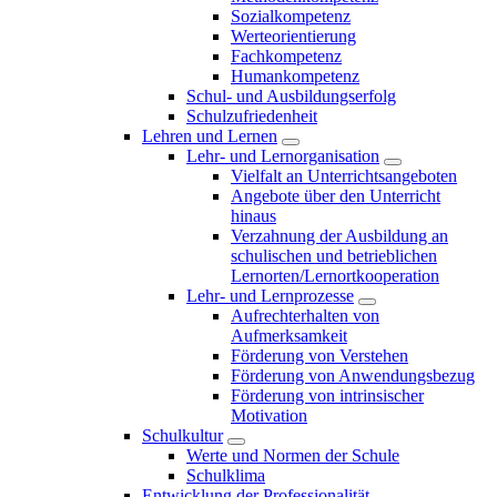
Sozialkompetenz
Werteorientierung
Fachkompetenz
Humankompetenz
Schul- und Ausbildungserfolg
Schulzufriedenheit
Lehren und Lernen
Lehr- und Lernorganisation
Vielfalt an Unterrichtsangeboten
Angebote über den Unterricht
hinaus
Verzahnung der Ausbildung an
schulischen und betrieblichen
Lernorten/Lernortkooperation
Lehr- und Lernprozesse
Aufrechterhalten von
Aufmerksamkeit
Förderung von Verstehen
Förderung von Anwendungsbezug
Förderung von intrinsischer
Motivation
Schulkultur
Werte und Normen der Schule
Schulklima
Entwicklung der Professionalität