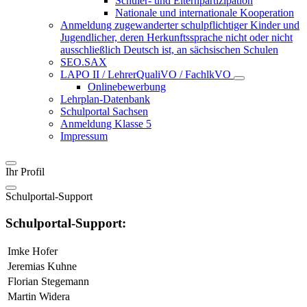
Schüler- und Elternpartizipation
Nationale und internationale Kooperation
Anmeldung zugewanderter schulpflichtiger Kinder und
Jugendlicher, deren Herkunftssprache nicht oder nicht
ausschließlich Deutsch ist, an sächsischen Schulen
SEO.SAX
LAPO II / LehrerQualiVO / FachlkVO
Onlinebewerbung
Lehrplan-Datenbank
Schulportal Sachsen
Anmeldung Klasse 5
Impressum
Ihr Profil
Schulportal-Support
Schulportal-Support:
Imke Hofer
Jeremias Kuhne
Florian Stegemann
Martin Widera