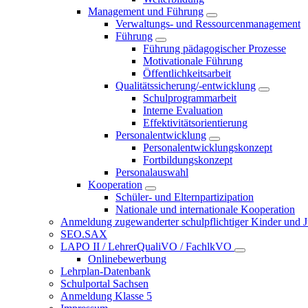
Management und Führung
Verwaltungs- und Ressourcenmanagement
Führung
Führung pädagogischer Prozesse
Motivationale Führung
Öffentlichkeitsarbeit
Qualitätssicherung/-entwicklung
Schulprogrammarbeit
Interne Evaluation
Effektivitätsorientierung
Personalentwicklung
Personalentwicklungskonzept
Fortbildungskonzept
Personalauswahl
Kooperation
Schüler- und Elternpartizipation
Nationale und internationale Kooperation
Anmeldung zugewanderter schulpflichtiger Kinder und Jug
SEO.SAX
LAPO II / LehrerQualiVO / FachlkVO
Onlinebewerbung
Lehrplan-Datenbank
Schulportal Sachsen
Anmeldung Klasse 5