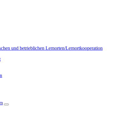
chen und betrieblichen Lernorten/Lernortkooperation
t
on
um