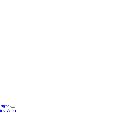
rages
rtes Wissen