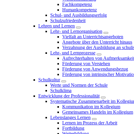
Fachkompetenz
Humankompetenz
Schul- und Ausbildungserfolg
Schulzufriedenheit
Lehren und Lernen
Lehr- und Lernorganisation
Vielfalt an Unterrichtsangeboten
Angebote über den Unterricht hinaus
Verzahnung der Ausbildung an schulis
Lehr- und Lernprozesse
Aufrechterhalten von Aufmerksamkei
Förderung von Verstehen
Förderung von Anwendungsbezug
Förderung von intrinsischer Motivati
Schulkultur
Werte und Normen der Schule
Schulklima
Entwicklung der Professionalität
Systematische Zusammenarbeit im Kollegi
Kommunikation im Kollegium
Gemeinsames Handeln im Kollegium
Lebenslanges Lernen
Lernen im Prozess der Arbeit
Fortbildung
Weiterbildung