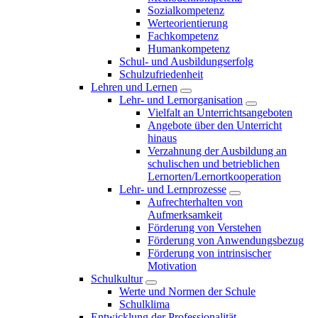
Sozialkompetenz
Werteorientierung
Fachkompetenz
Humankompetenz
Schul- und Ausbildungserfolg
Schulzufriedenheit
Lehren und Lernen
Lehr- und Lernorganisation
Vielfalt an Unterrichtsangeboten
Angebote über den Unterricht
hinaus
Verzahnung der Ausbildung an
schulischen und betrieblichen
Lernorten/Lernortkooperation
Lehr- und Lernprozesse
Aufrechterhalten von
Aufmerksamkeit
Förderung von Verstehen
Förderung von Anwendungsbezug
Förderung von intrinsischer
Motivation
Schulkultur
Werte und Normen der Schule
Schulklima
Entwicklung der Professionalität