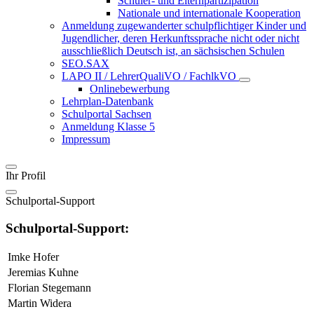
Schüler- und Elternpartizipation
Nationale und internationale Kooperation
Anmeldung zugewanderter schulpflichtiger Kinder und
Jugendlicher, deren Herkunftssprache nicht oder nicht
ausschließlich Deutsch ist, an sächsischen Schulen
SEO.SAX
LAPO II / LehrerQualiVO / FachlkVO
Onlinebewerbung
Lehrplan-Datenbank
Schulportal Sachsen
Anmeldung Klasse 5
Impressum
Ihr Profil
Schulportal-Support
Schulportal-Support:
Imke Hofer
Jeremias Kuhne
Florian Stegemann
Martin Widera