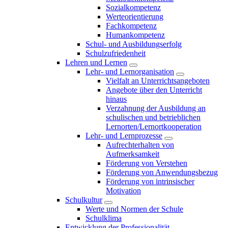
Sozialkompetenz
Werteorientierung
Fachkompetenz
Humankompetenz
Schul- und Ausbildungserfolg
Schulzufriedenheit
Lehren und Lernen
Lehr- und Lernorganisation
Vielfalt an Unterrichtsangeboten
Angebote über den Unterricht
hinaus
Verzahnung der Ausbildung an
schulischen und betrieblichen
Lernorten/Lernortkooperation
Lehr- und Lernprozesse
Aufrechterhalten von
Aufmerksamkeit
Förderung von Verstehen
Förderung von Anwendungsbezug
Förderung von intrinsischer
Motivation
Schulkultur
Werte und Normen der Schule
Schulklima
Entwicklung der Professionalität