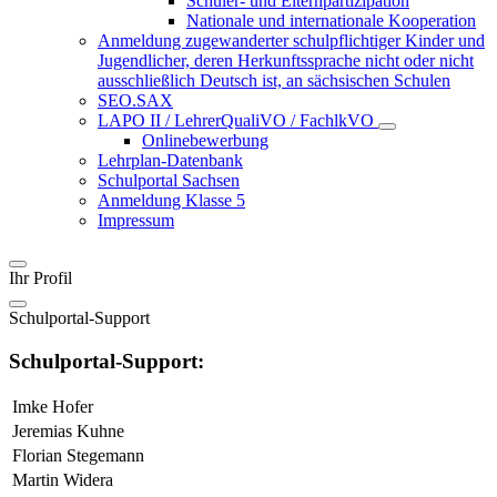
Schüler- und Elternpartizipation
Nationale und internationale Kooperation
Anmeldung zugewanderter schulpflichtiger Kinder und
Jugendlicher, deren Herkunftssprache nicht oder nicht
ausschließlich Deutsch ist, an sächsischen Schulen
SEO.SAX
LAPO II / LehrerQualiVO / FachlkVO
Onlinebewerbung
Lehrplan-Datenbank
Schulportal Sachsen
Anmeldung Klasse 5
Impressum
Ihr Profil
Schulportal-Support
Schulportal-Support:
Imke Hofer
Jeremias Kuhne
Florian Stegemann
Martin Widera