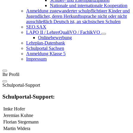
Schüler- und Elternpartizipation
Nationale und internationale Kooperation
Anmeldung zugewanderter schulpflichtiger Kinder und
Jugendlicher, deren Herkunftssprache nicht oder nicht
ausschließlich Deutsch ist, an sächsischen Schulen
SEO.SAX
LAPO II / LehrerQualiVO / FachlkVO
Onlinebewerbung
Lehrplan-Datenbank
Schulportal Sachsen
Anmeldung Klasse 5
Impressum
Ihr Profil
Schulportal-Support
Schulportal-Support:
Imke Hofer
Jeremias Kuhne
Florian Stegemann
Martin Widera