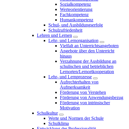
Sozialkompetenz
Werteorientierung
Fachkompetenz
Humankompetenz
Schul- und Ausbildungserfolg
Schulzufriedenheit
Lehren und Lernen
Lehr- und Lernorganisation
Vielfalt an Unterrichtsangeboten
Angebote über den Unterricht
hinaus
Verzahnung der Ausbildung an
schulischen und betrieblichen
Lernorten/Lernortkooperation
Lehr- und Lernprozesse
Aufrechterhalten von
Aufmerksamkeit
Förderung von Verstehen
Förderung von Anwendungsbezug
Förderung von intrinsischer
Motivation
Schulkultur
Werte und Normen der Schule
Schulklima
Entwicklung der Professionalität