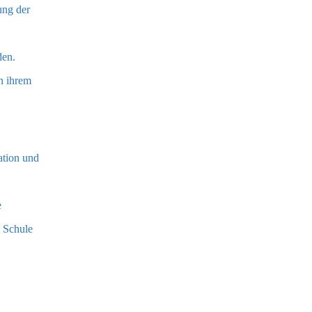
ung der
den.
n ihrem
ation und
e
e Schule