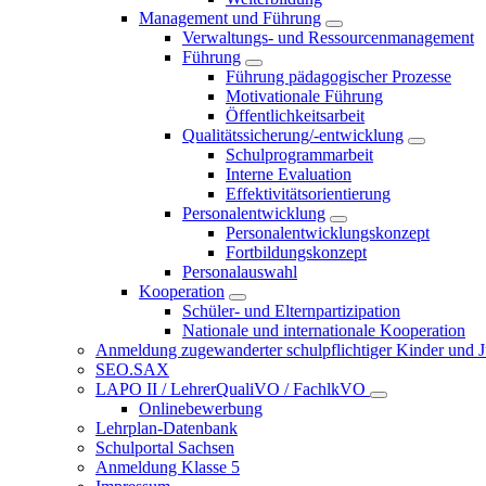
Management und Führung
Verwaltungs- und Ressourcenmanagement
Führung
Führung pädagogischer Prozesse
Motivationale Führung
Öffentlichkeitsarbeit
Qualitätssicherung/-entwicklung
Schulprogrammarbeit
Interne Evaluation
Effektivitätsorientierung
Personalentwicklung
Personalentwicklungskonzept
Fortbildungskonzept
Personalauswahl
Kooperation
Schüler- und Elternpartizipation
Nationale und internationale Kooperation
Anmeldung zugewanderter schulpflichtiger Kinder und Jug
SEO.SAX
LAPO II / LehrerQualiVO / FachlkVO
Onlinebewerbung
Lehrplan-Datenbank
Schulportal Sachsen
Anmeldung Klasse 5