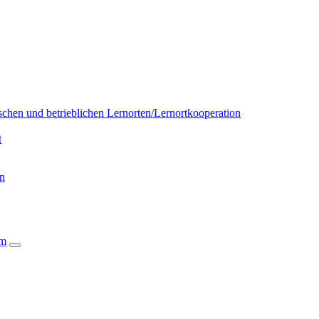
chen und betrieblichen Lernorten/Lernortkooperation
t
on
um