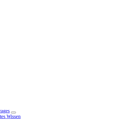
rages
rtes Wissen