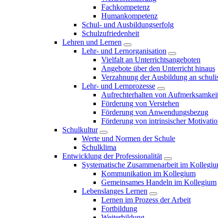
Fachkompetenz
Humankompetenz
Schul- und Ausbildungserfolg
Schulzufriedenheit
Lehren und Lernen
Lehr- und Lernorganisation
Vielfalt an Unterrichtsangeboten
Angebote über den Unterricht hinaus
Verzahnung der Ausbildung an schulis
Lehr- und Lernprozesse
Aufrechterhalten von Aufmerksamkei
Förderung von Verstehen
Förderung von Anwendungsbezug
Förderung von intrinsischer Motivati
Schulkultur
Werte und Normen der Schule
Schulklima
Entwicklung der Professionalität
Systematische Zusammenarbeit im Kollegi
Kommunikation im Kollegium
Gemeinsames Handeln im Kollegium
Lebenslanges Lernen
Lernen im Prozess der Arbeit
Fortbildung
Weiterbildung