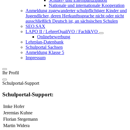
Schüler- und Elternpartizipation
Nationale und internationale Kooperation
Anmeldung zugewanderter schulpflichtiger Kinder und
Jugendlicher, deren Herkunftssprache nicht oder nicht
ausschließlich Deutsch ist, an sächsischen Schulen
SEO.SAX
LAPO II / LehrerQualiVO / FachlkVO
Onlinebewerbung
Lehrplan-Datenbank
Schulportal Sachsen
Anmeldung Klasse 5
Impressum
Ihr Profil
Schulportal-Support
Schulportal-Support:
Imke Hofer
Jeremias Kuhne
Florian Stegemann
Martin Widera