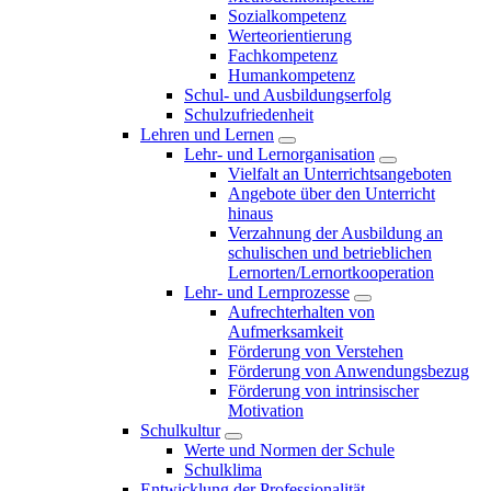
Sozialkompetenz
Werteorientierung
Fachkompetenz
Humankompetenz
Schul- und Ausbildungserfolg
Schulzufriedenheit
Lehren und Lernen
Lehr- und Lernorganisation
Vielfalt an Unterrichtsangeboten
Angebote über den Unterricht
hinaus
Verzahnung der Ausbildung an
schulischen und betrieblichen
Lernorten/Lernortkooperation
Lehr- und Lernprozesse
Aufrechterhalten von
Aufmerksamkeit
Förderung von Verstehen
Förderung von Anwendungsbezug
Förderung von intrinsischer
Motivation
Schulkultur
Werte und Normen der Schule
Schulklima
Entwicklung der Professionalität