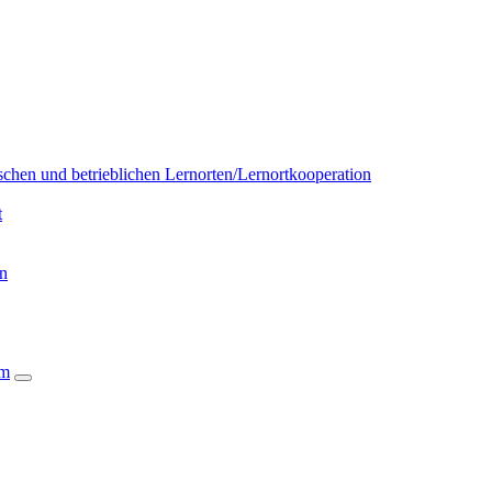
chen und betrieblichen Lernorten/Lernortkooperation
t
on
um