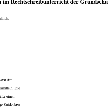
 im Rechtschreibunterricht der Grundschu
tlich:
uren der
rmitteln. Die
äfte einen
ige Entdecken