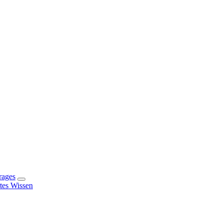
rages
rtes Wissen