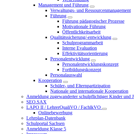
Management und Führung
Verwaltungs- und Ressourcenmanagement
Führung
Führung pädagogischer Prozesse
Motivationale Führung
Öffentlichkeitsarbeit
Qualitätssicherung/-entwicklung
Schulprogrammarbeit
Interne Evaluation
Effektivitätsorientierung
Personalentwicklung
Personalentwicklungskonzept
Fortbildungskonzept
Personalauswahl
Kooperation
Schüler- und Elternpartizipation
Nationale und internationale Kooperation
Anmeldung zugewanderter schulpflichtiger Kinder und Jug
SEO.SAX
LAPO II / LehrerQualiVO / FachlkVO
Onlinebewerbung
Lehrplan-Datenbank
Schulportal Sachsen
Anmeldung Klasse 5