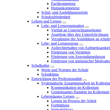
Fachkompetenz
Humankompetenz
Schul- und Ausbildungserfolg
Schulzufriedenheit
Lehren und Lernen
Lehr- und Lernorganisation
Vielfalt an Unterrichtsangeboten
Angebote über den Unterricht hinaus
Verzahnung der Ausbildung an schulis
Lehr- und Lernprozesse
Aufrechterhalten von Aufmerksamkei
Förderung von Verstehen
Förderung von Anwendungsbezug
Förderung von intrinsischer Motivati
Schulkultur
Werte und Normen der Schule
Schulklima
Entwicklung der Professionalität
Systematische Zusammenarbeit im Kollegi
Kommunikation im Kollegium
Gemeinsames Handeln im Kollegium
Lebenslanges Lernen
Lernen im Prozess der Arbeit
Fortbildung
Weiterbildung