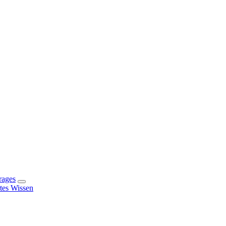
rages
rtes Wissen