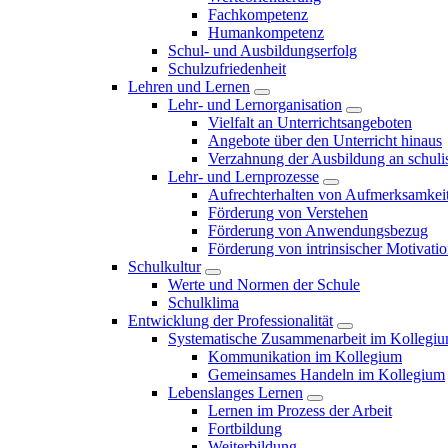
Fachkompetenz
Humankompetenz
Schul- und Ausbildungserfolg
Schulzufriedenheit
Lehren und Lernen
Lehr- und Lernorganisation
Vielfalt an Unterrichtsangeboten
Angebote über den Unterricht hinaus
Verzahnung der Ausbildung an schulis
Lehr- und Lernprozesse
Aufrechterhalten von Aufmerksamkei
Förderung von Verstehen
Förderung von Anwendungsbezug
Förderung von intrinsischer Motivati
Schulkultur
Werte und Normen der Schule
Schulklima
Entwicklung der Professionalität
Systematische Zusammenarbeit im Kollegi
Kommunikation im Kollegium
Gemeinsames Handeln im Kollegium
Lebenslanges Lernen
Lernen im Prozess der Arbeit
Fortbildung
Weiterbildung