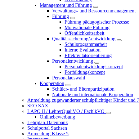
Management und Führung
Verwaltungs- und Ressourcenmanagement
Führung
Führung pädagogischer Prozesse
Motivationale Führung
Öffentlichkeitsarbeit
Qualitätssicherung/-entwicklung
Schulprogrammarbeit
Interne Evaluation
Effektivitätsorientierung
Personalentwicklung
Personalentwicklungskonzept
Fortbildungskonzept
Personalauswahl
Kooperation
Schüler- und Elternpartizipation
Nationale und internationale Kooperation
Anmeldung zugewanderter schulpflichtiger Kinder und Jug
SEO.SAX
LAPO II / LehrerQualiVO / FachlkVO
Onlinebewerbung
Lehrplan-Datenbank
Schulportal Sachsen
Anmeldung Klasse 5