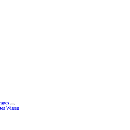
rages
rtes Wissen