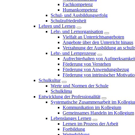
Fachkompetenz
Humankompetenz
Schul- und Ausbildungserfolg
Schulzufriedenheit
Lehren und Lernen
Lehr- und Lernorganisation
Vielfalt an Unterrichtsangeboten
Angebote über den Unterricht hinaus
Verzahnung der Ausbildung an schulis
Lehr- und Lernprozesse
Aufrechterhalten von Aufmerksamkei
Förderung von Verstehen
Förderung von Anwendungsbezug
Förderung von intrinsischer Motivati
Schulkultur
Werte und Normen der Schule
Schulklima
Entwicklung der Professionalität
Systematische Zusammenarbeit im Kollegi
Kommunikation im Kollegium
Gemeinsames Handeln im Kollegium
Lebenslanges Lernen
Lernen im Prozess der Arbeit
Fortbildung
Weiterbildung