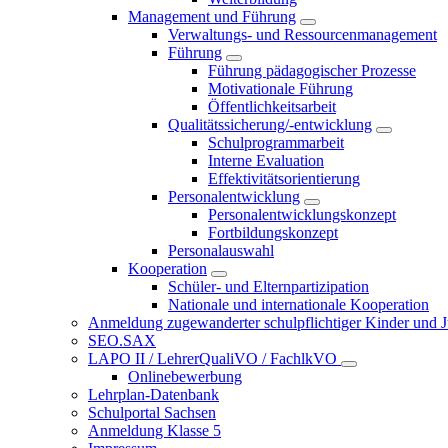
Management und Führung
Verwaltungs- und Ressourcenmanagement
Führung
Führung pädagogischer Prozesse
Motivationale Führung
Öffentlichkeitsarbeit
Qualitätssicherung/-entwicklung
Schulprogrammarbeit
Interne Evaluation
Effektivitätsorientierung
Personalentwicklung
Personalentwicklungskonzept
Fortbildungskonzept
Personalauswahl
Kooperation
Schüler- und Elternpartizipation
Nationale und internationale Kooperation
Anmeldung zugewanderter schulpflichtiger Kinder und Jug
SEO.SAX
LAPO II / LehrerQualiVO / FachlkVO
Onlinebewerbung
Lehrplan-Datenbank
Schulportal Sachsen
Anmeldung Klasse 5