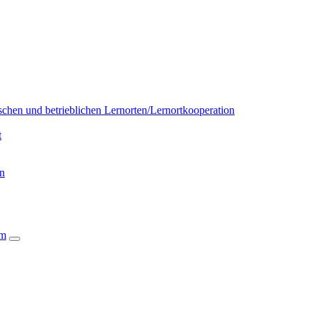
chen und betrieblichen Lernorten/Lernortkooperation
t
on
um