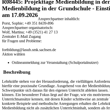
R08445: Projekttage Medienbildung in der
Medienbildung in der Grundschule - Einsti
am 17.09.2026
Ansprechpartner inhaltlich:
Porst, Sophie; +49 351 8439-896
Ansprechpartner organisatorisch:
Wolf, Martina; +49 (3521) 41 27 13
Zentraler E-Mail Zugang
für Fragen und Probleme:
fortbildung@lasub.smk.sachsen.de
Aktion wählen
Onlineanmeldung zur Veranstaltung (Schulportalnutzer)
Beschreibung
Lehrkräfte stehen vor der Herausforderung, die vielfältigen Anforderu
hierfür eine praxisnahe Grundlage. Ausgehend von der Medienbildun
Schwerpunkte sich daraus für den eigenen Unterricht ableiten lassen.
können. Ein besonderer Fokus liegt auf der Frage, wie ein motiviere
Unterrichtsansätze kennen, mit denen Kinder schrittweise an zentr
konkrete Beispiele und methodische Anregungen erhalten die Lehrkräf
Medienbildung nicht als zusätzlichen Unterrichtsinhalt, sondern als f