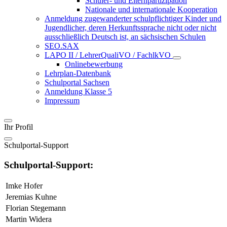
Schüler- und Elternpartizipation
Nationale und internationale Kooperation
Anmeldung zugewanderter schulpflichtiger Kinder und
Jugendlicher, deren Herkunftssprache nicht oder nicht
ausschließlich Deutsch ist, an sächsischen Schulen
SEO.SAX
LAPO II / LehrerQualiVO / FachlkVO
Onlinebewerbung
Lehrplan-Datenbank
Schulportal Sachsen
Anmeldung Klasse 5
Impressum
Ihr Profil
Schulportal-Support
Schulportal-Support:
Imke Hofer
Jeremias Kuhne
Florian Stegemann
Martin Widera