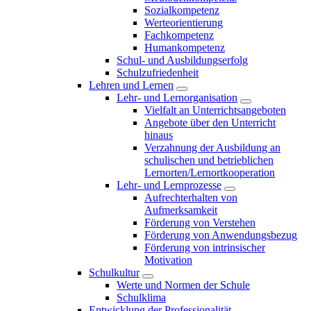
Sozialkompetenz
Werteorientierung
Fachkompetenz
Humankompetenz
Schul- und Ausbildungserfolg
Schulzufriedenheit
Lehren und Lernen
Lehr- und Lernorganisation
Vielfalt an Unterrichtsangeboten
Angebote über den Unterricht
hinaus
Verzahnung der Ausbildung an
schulischen und betrieblichen
Lernorten/Lernortkooperation
Lehr- und Lernprozesse
Aufrechterhalten von
Aufmerksamkeit
Förderung von Verstehen
Förderung von Anwendungsbezug
Förderung von intrinsischer
Motivation
Schulkultur
Werte und Normen der Schule
Schulklima
Entwicklung der Professionalität