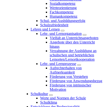
Sozialkompetenz
Werteorientierung
Fachkompetenz
Humankompetenz
Schul- und Ausbildungserfolg
Schulzufriedenheit
Lehren und Lernen
Lehr- und Lernorganisation
Vielfalt an Unterrichtsangeboten
Angebote über den Unterricht
hinaus
Verzahnung der Ausbildung an
schulischen und betrieblichen
Lernorten/Lernortkooperation
Lehr- und Lernprozesse
Aufrechterhalten von
Aufmerksamkeit
Förderung von Verstehen
Förderung von Anwendungsbezug
Förderung von intrinsischer
Motivation
Schulkultur
Werte und Normen der Schule
Schulklima
Entwicklung der Professionalität