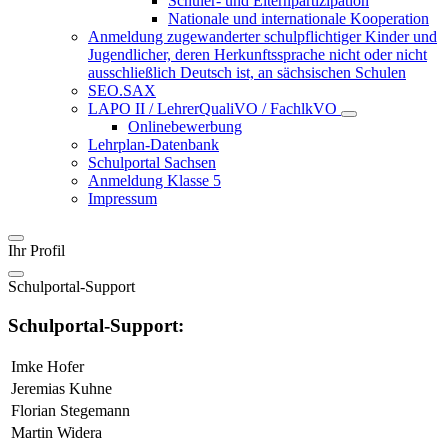
Schüler- und Elternpartizipation
Nationale und internationale Kooperation
Anmeldung zugewanderter schulpflichtiger Kinder und
Jugendlicher, deren Herkunftssprache nicht oder nicht
ausschließlich Deutsch ist, an sächsischen Schulen
SEO.SAX
LAPO II / LehrerQualiVO / FachlkVO
Onlinebewerbung
Lehrplan-Datenbank
Schulportal Sachsen
Anmeldung Klasse 5
Impressum
Ihr Profil
Schulportal-Support
Schulportal-Support:
Imke Hofer
Jeremias Kuhne
Florian Stegemann
Martin Widera