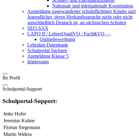
Schüler- und Elternpartizipation
Nationale und internationale Kooperation
Anmeldung zugewanderter schulpflichtiger Kinder und
Jugendlicher, deren Herkunftssprache nicht oder nicht
ausschließlich Deutsch ist, an sächsischen Schulen
SEO.SAX
LAPO II / LehrerQualiVO / FachlkVO
Onlinebewerbung
Lehrplan-Datenbank
Schulportal Sachsen
Anmeldung Klasse 5
Impressum
Ihr Profil
Schulportal-Support
Schulportal-Support:
Imke Hofer
Jeremias Kuhne
Florian Stegemann
Martin Widera