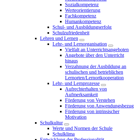
Sozialkompetenz
Werteorientierung
Fachkompetenz
Humankompetenz
Schul- und Ausbildungserfolg
Schulzufriedenheit
Lehren und Lernen
Lehr- und Lernorganisation
Vielfalt an Unterrichtsangeboten
Angebote über den Unterricht
hinaus
Verzahnung der Ausbildung an
schulischen und betrieblichen
Lernorten/Lernortkooperation
Lehr- und Lernprozesse
Aufrechterhalten von
Aufmerksamkeit
Förderung von Verstehen
Förderung von Anwendungsbezug
Förderung von intrinsischer
Motivation
Schulkultur
Werte und Normen der Schule
Schulklima
Entwicklung der Professionalität