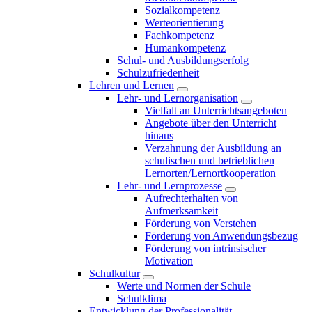
Sozialkompetenz
Werteorientierung
Fachkompetenz
Humankompetenz
Schul- und Ausbildungserfolg
Schulzufriedenheit
Lehren und Lernen
Lehr- und Lernorganisation
Vielfalt an Unterrichtsangeboten
Angebote über den Unterricht
hinaus
Verzahnung der Ausbildung an
schulischen und betrieblichen
Lernorten/Lernortkooperation
Lehr- und Lernprozesse
Aufrechterhalten von
Aufmerksamkeit
Förderung von Verstehen
Förderung von Anwendungsbezug
Förderung von intrinsischer
Motivation
Schulkultur
Werte und Normen der Schule
Schulklima
Entwicklung der Professionalität