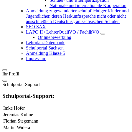
Schüler- und Elternpartizipation
Nationale und internationale Kooperation
Anmeldung zugewanderter schulpflichtiger Kinder und
Jugendlicher, deren Herkunftssprache nicht oder nicht
ausschließlich Deutsch ist, an sächsischen Schulen
SEO.SAX
LAPO II / LehrerQualiVO / FachlkVO
Onlinebewerbung
Lehrplan-Datenbank
Schulportal Sachsen
Anmeldung Klasse 5
Impressum
Ihr Profil
Schulportal-Support
Schulportal-Support:
Imke Hofer
Jeremias Kuhne
Florian Stegemann
Martin Widera