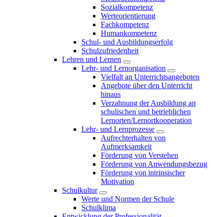
Sozialkompetenz
Werteorientierung
Fachkompetenz
Humankompetenz
Schul- und Ausbildungserfolg
Schulzufriedenheit
Lehren und Lernen
Lehr- und Lernorganisation
Vielfalt an Unterrichtsangeboten
Angebote über den Unterricht
hinaus
Verzahnung der Ausbildung an
schulischen und betrieblichen
Lernorten/Lernortkooperation
Lehr- und Lernprozesse
Aufrechterhalten von
Aufmerksamkeit
Förderung von Verstehen
Förderung von Anwendungsbezug
Förderung von intrinsischer
Motivation
Schulkultur
Werte und Normen der Schule
Schulklima
Entwicklung der Professionalität