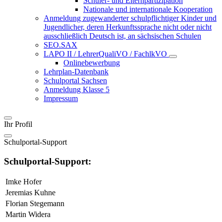
Schüler- und Elternpartizipation
Nationale und internationale Kooperation
Anmeldung zugewanderter schulpflichtiger Kinder und
Jugendlicher, deren Herkunftssprache nicht oder nicht
ausschließlich Deutsch ist, an sächsischen Schulen
SEO.SAX
LAPO II / LehrerQualiVO / FachlkVO
Onlinebewerbung
Lehrplan-Datenbank
Schulportal Sachsen
Anmeldung Klasse 5
Impressum
Ihr Profil
Schulportal-Support
Schulportal-Support:
Imke Hofer
Jeremias Kuhne
Florian Stegemann
Martin Widera