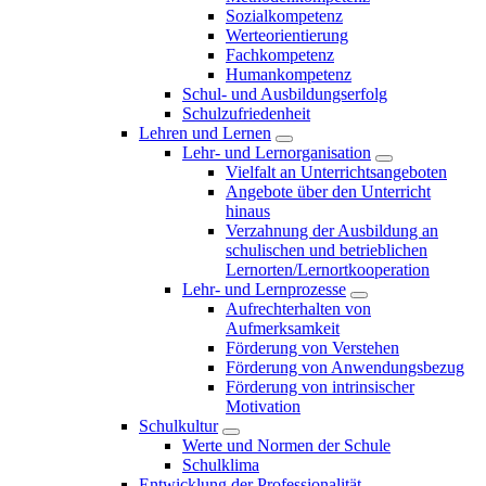
Sozialkompetenz
Werteorientierung
Fachkompetenz
Humankompetenz
Schul- und Ausbildungserfolg
Schulzufriedenheit
Lehren und Lernen
Lehr- und Lernorganisation
Vielfalt an Unterrichtsangeboten
Angebote über den Unterricht
hinaus
Verzahnung der Ausbildung an
schulischen und betrieblichen
Lernorten/Lernortkooperation
Lehr- und Lernprozesse
Aufrechterhalten von
Aufmerksamkeit
Förderung von Verstehen
Förderung von Anwendungsbezug
Förderung von intrinsischer
Motivation
Schulkultur
Werte und Normen der Schule
Schulklima
Entwicklung der Professionalität