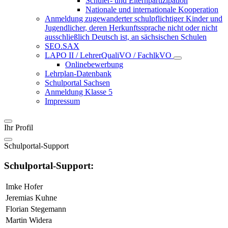
Schüler- und Elternpartizipation
Nationale und internationale Kooperation
Anmeldung zugewanderter schulpflichtiger Kinder und
Jugendlicher, deren Herkunftssprache nicht oder nicht
ausschließlich Deutsch ist, an sächsischen Schulen
SEO.SAX
LAPO II / LehrerQualiVO / FachlkVO
Onlinebewerbung
Lehrplan-Datenbank
Schulportal Sachsen
Anmeldung Klasse 5
Impressum
Ihr Profil
Schulportal-Support
Schulportal-Support:
Imke Hofer
Jeremias Kuhne
Florian Stegemann
Martin Widera