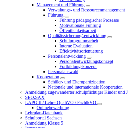
Management und Führung
Verwaltungs- und Ressourcenmanagement
Führung
Führung pädagogischer Prozesse
Motivationale Führung
Öffentlichkeitsarbeit
Qualitätssicherung/-entwicklung
Schulprogrammarbeit
Interne Evaluation
Effektivitätsorientierung
Personalentwicklung
Personalentwicklungskonzept
Fortbildungskonzept
Personalauswahl
Kooperation
Schüler- und Elternpartizipation
Nationale und internationale Kooperation
Anmeldung zugewanderter schulpflichtiger Kinder und Jug
SEO.SAX
LAPO II / LehrerQualiVO / FachlkVO
Onlinebewerbung
Lehrplan-Datenbank
Schulportal Sachsen
Anmeldung Klasse 5