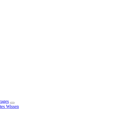
rages
rtes Wissen