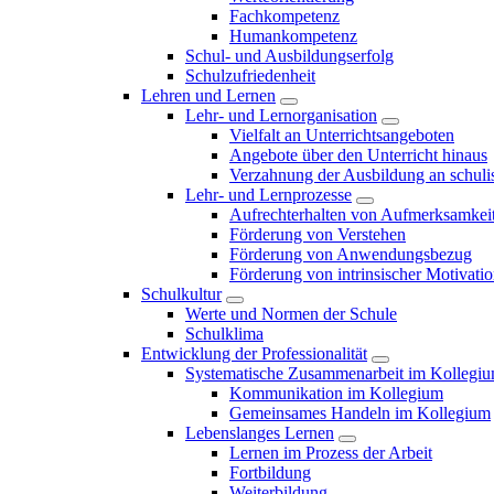
Fachkompetenz
Humankompetenz
Schul- und Ausbildungserfolg
Schulzufriedenheit
Lehren und Lernen
Lehr- und Lernorganisation
Vielfalt an Unterrichtsangeboten
Angebote über den Unterricht hinaus
Verzahnung der Ausbildung an schulis
Lehr- und Lernprozesse
Aufrechterhalten von Aufmerksamkei
Förderung von Verstehen
Förderung von Anwendungsbezug
Förderung von intrinsischer Motivati
Schulkultur
Werte und Normen der Schule
Schulklima
Entwicklung der Professionalität
Systematische Zusammenarbeit im Kollegi
Kommunikation im Kollegium
Gemeinsames Handeln im Kollegium
Lebenslanges Lernen
Lernen im Prozess der Arbeit
Fortbildung
Weiterbildung