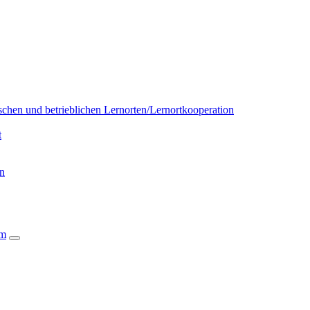
chen und betrieblichen Lernorten/Lernortkooperation
t
on
um