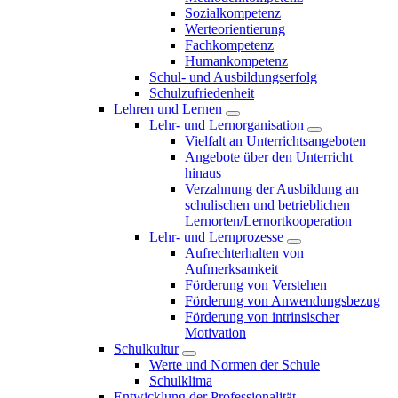
Sozialkompetenz
Werteorientierung
Fachkompetenz
Humankompetenz
Schul- und Ausbildungserfolg
Schulzufriedenheit
Lehren und Lernen
Lehr- und Lernorganisation
Vielfalt an Unterrichtsangeboten
Angebote über den Unterricht
hinaus
Verzahnung der Ausbildung an
schulischen und betrieblichen
Lernorten/Lernortkooperation
Lehr- und Lernprozesse
Aufrechterhalten von
Aufmerksamkeit
Förderung von Verstehen
Förderung von Anwendungsbezug
Förderung von intrinsischer
Motivation
Schulkultur
Werte und Normen der Schule
Schulklima
Entwicklung der Professionalität