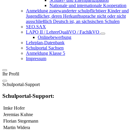
Schüler- und Elternpartizipation
Nationale und internationale Kooperation
Anmeldung zugewanderter schulpflichtiger Kinder und
Jugendlicher, deren Herkunftssprache nicht oder nicht
ausschließlich Deutsch ist, an sächsischen Schulen
SEO.SAX
LAPO II / LehrerQualiVO / FachlkVO
Onlinebewerbung
Lehrplan-Datenbank
Schulportal Sachsen
Anmeldung Klasse 5
Impressum
Ihr Profil
Schulportal-Support
Schulportal-Support:
Imke Hofer
Jeremias Kuhne
Florian Stegemann
Martin Widera