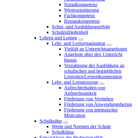
Sozialkompetenz
Werteorientierung
Fachkompetenz
Humankompetenz
Schul- und Ausbildungserfolg
Schulzufriedenheit
Lehren und Lernen
Lehr- und Lernorganisation
Vielfalt an Unterrichtsangeboten
Angebote über den Unterricht
hinaus
Verzahnung der Ausbildung an
schulischen und betrieblichen
Lernorten/Lernortkooperation
Lehr- und Lernprozesse
Aufrechterhalten von
Aufmerksamkeit
Förderung von Verstehen
Förderung von Anwendungsbezug
Förderung von intrinsischer
Motivation
Schulkultur
Werte und Normen der Schule
Schulklima
Entwicklung der Professionalität