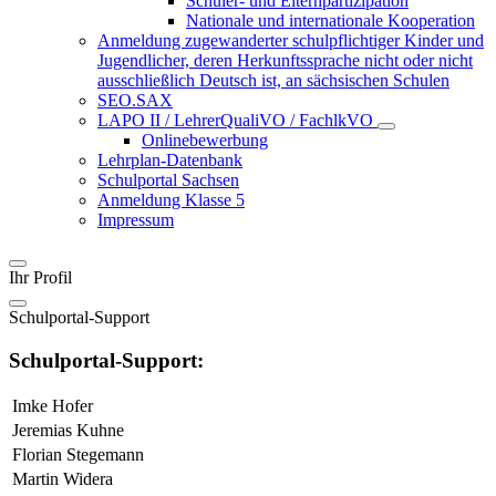
Schüler- und Elternpartizipation
Nationale und internationale Kooperation
Anmeldung zugewanderter schulpflichtiger Kinder und
Jugendlicher, deren Herkunftssprache nicht oder nicht
ausschließlich Deutsch ist, an sächsischen Schulen
SEO.SAX
LAPO II / LehrerQualiVO / FachlkVO
Onlinebewerbung
Lehrplan-Datenbank
Schulportal Sachsen
Anmeldung Klasse 5
Impressum
Ihr Profil
Schulportal-Support
Schulportal-Support:
Imke Hofer
Jeremias Kuhne
Florian Stegemann
Martin Widera