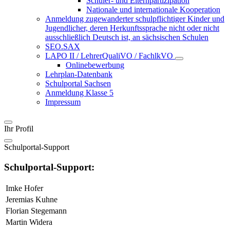
Schüler- und Elternpartizipation
Nationale und internationale Kooperation
Anmeldung zugewanderter schulpflichtiger Kinder und
Jugendlicher, deren Herkunftssprache nicht oder nicht
ausschließlich Deutsch ist, an sächsischen Schulen
SEO.SAX
LAPO II / LehrerQualiVO / FachlkVO
Onlinebewerbung
Lehrplan-Datenbank
Schulportal Sachsen
Anmeldung Klasse 5
Impressum
Ihr Profil
Schulportal-Support
Schulportal-Support:
Imke Hofer
Jeremias Kuhne
Florian Stegemann
Martin Widera