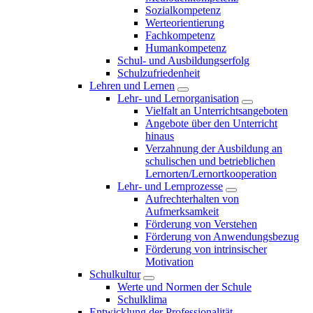
Sozialkompetenz
Werteorientierung
Fachkompetenz
Humankompetenz
Schul- und Ausbildungserfolg
Schulzufriedenheit
Lehren und Lernen
Lehr- und Lernorganisation
Vielfalt an Unterrichtsangeboten
Angebote über den Unterricht
hinaus
Verzahnung der Ausbildung an
schulischen und betrieblichen
Lernorten/Lernortkooperation
Lehr- und Lernprozesse
Aufrechterhalten von
Aufmerksamkeit
Förderung von Verstehen
Förderung von Anwendungsbezug
Förderung von intrinsischer
Motivation
Schulkultur
Werte und Normen der Schule
Schulklima
Entwicklung der Professionalität