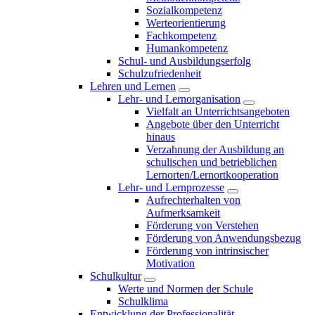
Sozialkompetenz
Werteorientierung
Fachkompetenz
Humankompetenz
Schul- und Ausbildungserfolg
Schulzufriedenheit
Lehren und Lernen
Lehr- und Lernorganisation
Vielfalt an Unterrichtsangeboten
Angebote über den Unterricht
hinaus
Verzahnung der Ausbildung an
schulischen und betrieblichen
Lernorten/Lernortkooperation
Lehr- und Lernprozesse
Aufrechterhalten von
Aufmerksamkeit
Förderung von Verstehen
Förderung von Anwendungsbezug
Förderung von intrinsischer
Motivation
Schulkultur
Werte und Normen der Schule
Schulklima
Entwicklung der Professionalität