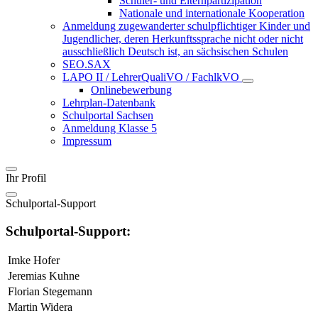
Schüler- und Elternpartizipation
Nationale und internationale Kooperation
Anmeldung zugewanderter schulpflichtiger Kinder und
Jugendlicher, deren Herkunftssprache nicht oder nicht
ausschließlich Deutsch ist, an sächsischen Schulen
SEO.SAX
LAPO II / LehrerQualiVO / FachlkVO
Onlinebewerbung
Lehrplan-Datenbank
Schulportal Sachsen
Anmeldung Klasse 5
Impressum
Ihr Profil
Schulportal-Support
Schulportal-Support:
Imke Hofer
Jeremias Kuhne
Florian Stegemann
Martin Widera