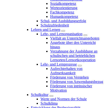
Sozialkompetenz
Werteorientierung
Fachkompetenz
Humankompetenz
Schul- und Ausbildungserfolg
Schulzufriedenheit
Lehren und Lernen
Lehr- und Lernorganisation
Vielfalt an Unterrichtsangeboten
Angebote über den Unterricht
hinaus
Verzahnung der Ausbildung an
schulischen und betrieblichen
Lernorten/Lernortkooperation
Lehr- und Lernprozesse
Aufrechterhalten von
Aufmerksamkeit
Förderung von Verstehen
Förderung von Anwendungsbezug
Förderung von intrinsischer
Motivation
Schulkultur
Werte und Normen der Schule
Schulklima
Entwicklung der Professionalität