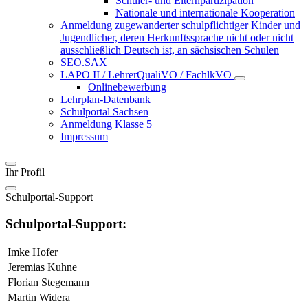
Schüler- und Elternpartizipation
Nationale und internationale Kooperation
Anmeldung zugewanderter schulpflichtiger Kinder und
Jugendlicher, deren Herkunftssprache nicht oder nicht
ausschließlich Deutsch ist, an sächsischen Schulen
SEO.SAX
LAPO II / LehrerQualiVO / FachlkVO
Onlinebewerbung
Lehrplan-Datenbank
Schulportal Sachsen
Anmeldung Klasse 5
Impressum
Ihr Profil
Schulportal-Support
Schulportal-Support:
Imke Hofer
Jeremias Kuhne
Florian Stegemann
Martin Widera