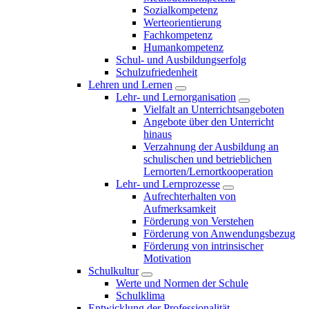
Sozialkompetenz
Werteorientierung
Fachkompetenz
Humankompetenz
Schul- und Ausbildungserfolg
Schulzufriedenheit
Lehren und Lernen
Lehr- und Lernorganisation
Vielfalt an Unterrichtsangeboten
Angebote über den Unterricht
hinaus
Verzahnung der Ausbildung an
schulischen und betrieblichen
Lernorten/Lernortkooperation
Lehr- und Lernprozesse
Aufrechterhalten von
Aufmerksamkeit
Förderung von Verstehen
Förderung von Anwendungsbezug
Förderung von intrinsischer
Motivation
Schulkultur
Werte und Normen der Schule
Schulklima
Entwicklung der Professionalität