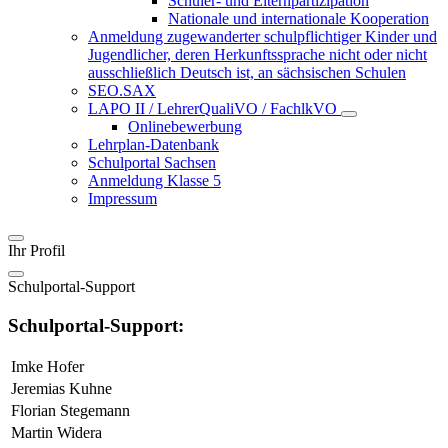
Schüler- und Elternpartizipation
Nationale und internationale Kooperation
Anmeldung zugewanderter schulpflichtiger Kinder und
Jugendlicher, deren Herkunftssprache nicht oder nicht
ausschließlich Deutsch ist, an sächsischen Schulen
SEO.SAX
LAPO II / LehrerQualiVO / FachlkVO
Onlinebewerbung
Lehrplan-Datenbank
Schulportal Sachsen
Anmeldung Klasse 5
Impressum
Ihr Profil
Schulportal-Support
Schulportal-Support:
Imke Hofer
Jeremias Kuhne
Florian Stegemann
Martin Widera