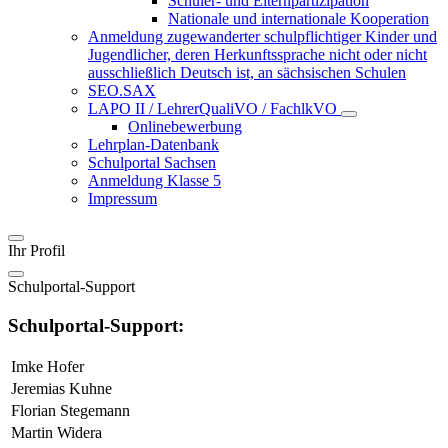
Schüler- und Elternpartizipation
Nationale und internationale Kooperation
Anmeldung zugewanderter schulpflichtiger Kinder und
Jugendlicher, deren Herkunftssprache nicht oder nicht
ausschließlich Deutsch ist, an sächsischen Schulen
SEO.SAX
LAPO II / LehrerQualiVO / FachlkVO
Onlinebewerbung
Lehrplan-Datenbank
Schulportal Sachsen
Anmeldung Klasse 5
Impressum
Ihr Profil
Schulportal-Support
Schulportal-Support:
Imke Hofer
Jeremias Kuhne
Florian Stegemann
Martin Widera