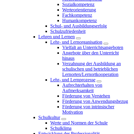
Sozialkompetenz
Werteorientierung
Fachkompetenz
Humankompetenz
Schul- und Ausbildungserfolg
Schulzufriedenheit
Lehren und Lernen
Lehr- und Lernorganisation
Vielfalt an Unterrichtsangeboten
Angebote über den Unterricht
hinaus
Verzahnung der Ausbildung an
schulischen und betrieblichen
Lernorten/Lernortkooperation
Lehr- und Lernprozesse
Aufrechterhalten von
Aufmerksamkeit
Förderung von Verstehen
Förderung von Anwendungsbezug
Förderung von intrinsischer
Motivation
Schulkultur
Werte und Normen der Schule
Schulklima
Entwicklung der Professionalität