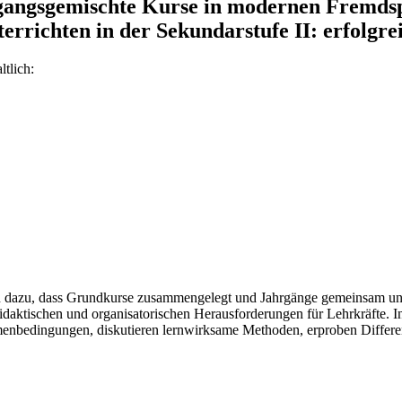
gangsgemischte Kurse in modernen Fremds
richten in der Sekundarstufe II: erfolgrei
tlich:
n dazu, dass Grundkurse zusammengelegt und Jahrgänge gemeinsam unte
daktischen und organisatorischen Herausforderungen für Lehrkräfte. In
ahmenbedingungen, diskutieren lernwirksame Methoden, erproben Differ