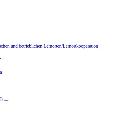
chen und betrieblichen Lernorten/Lernortkooperation
t
on
um