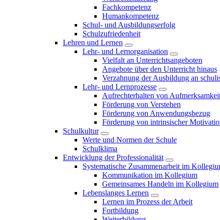
Fachkompetenz
Humankompetenz
Schul- und Ausbildungserfolg
Schulzufriedenheit
Lehren und Lernen
Lehr- und Lernorganisation
Vielfalt an Unterrichtsangeboten
Angebote über den Unterricht hinaus
Verzahnung der Ausbildung an schulis
Lehr- und Lernprozesse
Aufrechterhalten von Aufmerksamkei
Förderung von Verstehen
Förderung von Anwendungsbezug
Förderung von intrinsischer Motivati
Schulkultur
Werte und Normen der Schule
Schulklima
Entwicklung der Professionalität
Systematische Zusammenarbeit im Kollegi
Kommunikation im Kollegium
Gemeinsames Handeln im Kollegium
Lebenslanges Lernen
Lernen im Prozess der Arbeit
Fortbildung
Weiterbildung