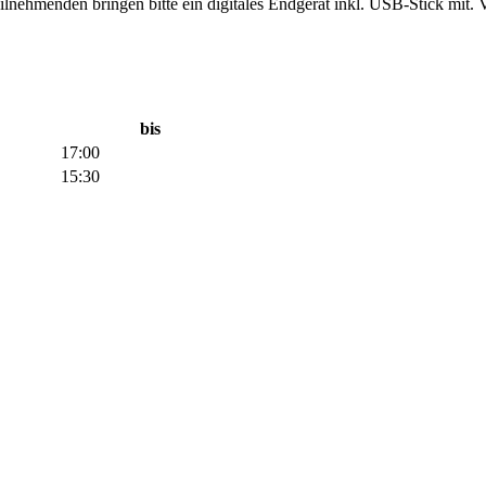
ilnehmenden bringen bitte ein digitales Endgerät inkl. USB-Stick mit. V
bis
17:00
15:30