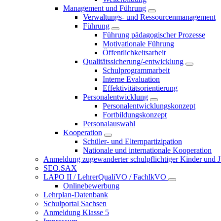
Management und Führung
Verwaltungs- und Ressourcenmanagement
Führung
Führung pädagogischer Prozesse
Motivationale Führung
Öffentlichkeitsarbeit
Qualitätssicherung/-entwicklung
Schulprogrammarbeit
Interne Evaluation
Effektivitätsorientierung
Personalentwicklung
Personalentwicklungskonzept
Fortbildungskonzept
Personalauswahl
Kooperation
Schüler- und Elternpartizipation
Nationale und internationale Kooperation
Anmeldung zugewanderter schulpflichtiger Kinder und Jug
SEO.SAX
LAPO II / LehrerQualiVO / FachlkVO
Onlinebewerbung
Lehrplan-Datenbank
Schulportal Sachsen
Anmeldung Klasse 5