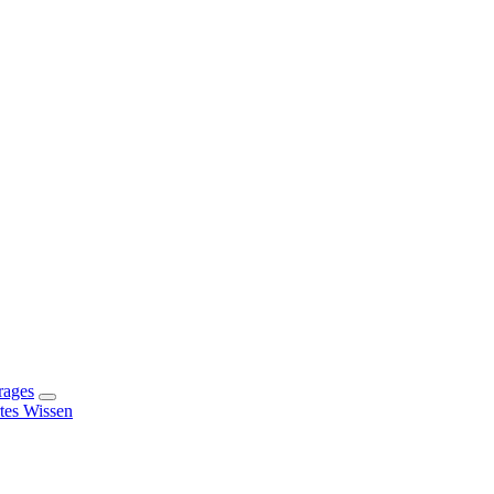
rages
rtes Wissen