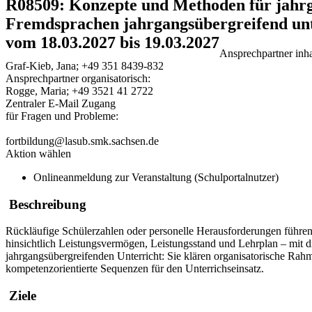
R08509: Konzepte und Methoden für jahr
Fremdsprachen jahrgangsübergreifend unter
vom 18.03.2027 bis 19.03.2027
Ansprechpartner inhal
Graf-Kieb, Jana; +49 351 8439-832
Ansprechpartner organisatorisch:
Rogge, Maria; +49 3521 41 2722
Zentraler E-Mail Zugang
für Fragen und Probleme:
fortbildung@lasub.smk.sachsen.de
Aktion wählen
Onlineanmeldung zur Veranstaltung (Schulportalnutzer)
Beschreibung
Rückläufige Schülerzahlen oder personelle Herausforderungen führe
hinsichtlich Leistungsvermögen, Leistungsstand und Lehrplan – mit di
jahrgangsübergreifenden Unterricht: Sie klären organisatorische R
kompetenzorientierte Sequenzen für den Unterrichseinsatz.
Ziele